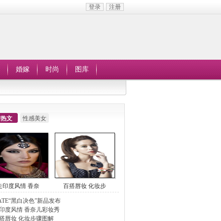
登录
注册
婚嫁
时尚
图库
周热文
性感美女
走印度风情 香奈
百搭唇妆 化妆步
ATE“黑白决色”新品发布
印度风情 香奈儿彩妆秀
搭唇妆 化妆步骤图解