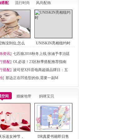
饰搭配
流行时尚
风尚配饰
配饰没到位,怎么
UNISKIN亮相纽约时
饰资讯]
七匹狼2016秋冬上线,张涵予李治廷
行搭配]
OL必读！23区秋季搭配推荐指南
行搭配]
波司登X抖音电商超级品牌日：五
拍]
那边正在凹造型的你,需要一副M
感空间
婚嫁地带
妈咪宝贝
沃乐送女神节，
DR真爱书籍即日售