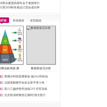
018荣乐蜜蛋跨国年会于泰国举行
行美2018秋冬新品订货会成功举
容护肤
美体瘦身
发型靓发
防晒冻龄神器:澳
教授获诺贝尔奖
妆]
掌握分时段逆袭新妆 做24小时的仙
肤]
法国美帕携手知名女星手李小冉「
发]
双11三越伊势丹连续23个月军洗发
容]
北京凯润婷整形正规吗?强大医疗