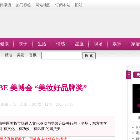
时尚潮流
热门标签
网站地图
订阅本站
旧站
健康
亲子
生活
情感
星座
职场
娱乐
家居
精油
美发
香氛
BE 美博会 “美妆好品牌奖”
编辑：飞
点击：
107 次
日期：2026-05-18
奖 随着中国美妆市场进入文化驱动与功效升级并行的下半场，东方美学
K
 有文化、有功效、有温度 的国货美
走
百
图片直接观看下一页或点击按钮自动播放