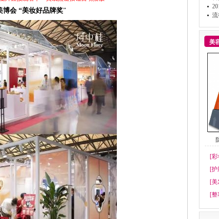
2
会 “美妆好品牌奖
”
流
美
[彩
[护
[美
[整