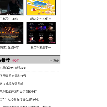
正邪恶斗“加速
听说没？QQ推出
超强DJ群星阵容
集万千宠爱于一
点推荐
HOT
>> 更多
TE“黑白决色”新品发布
度风情 香奈儿彩妆秀
唇妆 化妆步骤图解
18荣乐蜜蛋跨国年会于泰国举行
美2018秋冬新品订货会成功举行