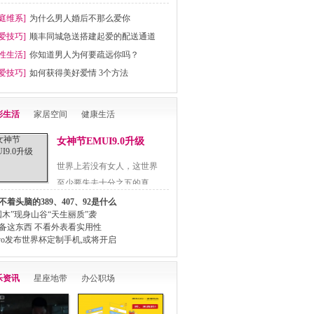
庭维系]
为什么男人婚后不那么爱你
爱技巧]
顺丰同城急送搭建起爱的配送通道
性生活]
你知道男人为何要疏远你吗？
爱技巧]
如何获得美好爱情 3个方法
彩生活
家居空间
健康生活
女神节EMUI9.0升级
世界上若没有女人，这世界
至少要失去十分之五的真
十..
不着头脑的389、407、92是什么
国木”现身山谷“天生丽质”袭
备这东西 不看外表看实用性
ivo发布世界杯定制手机,或将开启
乐资讯
星座地带
办公职场