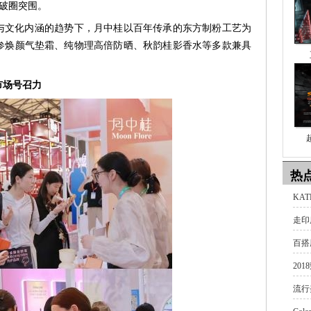
中破圈突围。
与文化内涵的趋势下，月中桂以百年传承的东方制粉工艺为
参焕颜气垫霜、纯物理高倍防晒、秋韵桂影香水等多款兼具
市场号召力
热
KA
走印
百搭
20
流行