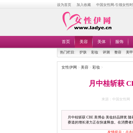
设为首页
加入收藏
中国女性网-引领女性
首页
美容
美体
服饰
热门栏目:
护肤
彩妆
评测
整容
美甲
女性伊网
>
美容
>
彩妆
>
月中桂斩获 C
来源：中国女性网
月中桂斩获 CBE 美博会 美妆好品牌
赛道的增长潜力正在快速释放。在消费者对
友情提示：点击