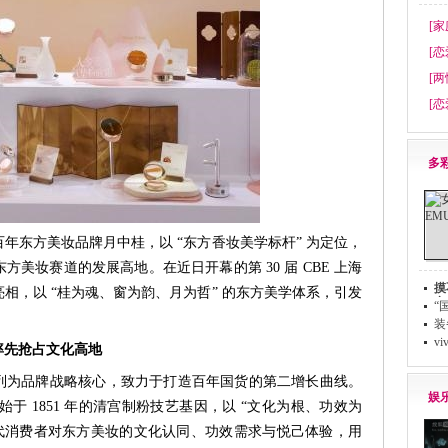
[家
[恋
[两
[恋
多
年东方美妆品牌月中桂，以 “东方香妆美学标杆” 为定位，
美妆赛道的发展高地。在近日开幕的第 30 届 CBE 上海
摸
相，以 “桂为魂、窗为韵、月为哲” 的东方美学体系，引发
鬼
“
装
v
率先抢占文化高地
列为品牌战略核心，致力于打造百年国货的第二增长曲线。
娱
始于 1851 年的清宫制粉技艺基因，以 “文化为根、功效为
当代消费者对东方美妆的文化认同、功效需求与悦己体验，用