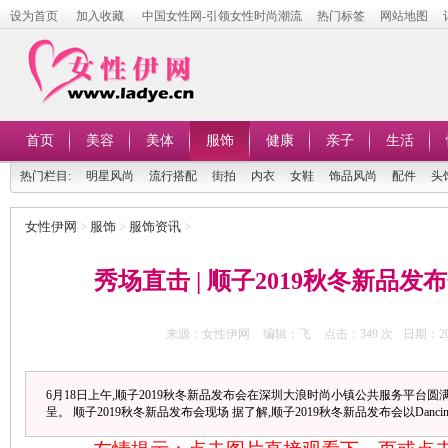
设为首页
加入收藏
中国女性网-引领女性时尚潮流
热门标签
网站地图
首页
美容
美体
服饰
健康
亲子
生活
热门栏目:
明星风尚
流行搭配
街拍
内衣
女鞋
饰品风尚
配件
头
女性伊网
>
服饰
>
服饰资讯
>
秀场直击 | 顺子2019秋冬新品
来源：女性伊网
编辑：飞
点击：
349 次
日期：201
6月18日上午,顺子2019秋冬新品发布会在深圳大浪时尚小镇公共服务平台圆
呈。 顺子2019秋冬新品发布会现场 据了解,顺子2019秋冬新品发布会以Dancing