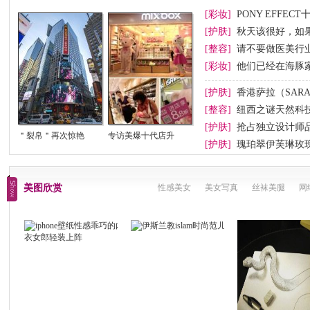
[彩妆]
PONY EFFEC
节妆
[护肤]
秋天该很好，如
[整容]
请不要做医美行业
[彩妆]
他们已经在海豚
[护肤]
香港萨拉（SAR
[整容]
纽西之谜天然科
[护肤]
抢占独立设计师
＂裂帛＂再次惊艳
专访美爆十代店升
[护肤]
瑰珀翠伊芙琳玫
美图欣赏
性感美女
美女写真
丝袜美腿
网