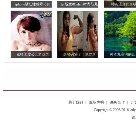
iphone壁纸性感乖巧的
伊斯兰教islam时尚范儿
神奇逼真的3D
狐狸国度公会游戏美
身材碉堡了！俄罗斯
神奇九寨沟的四
关于我们
|
版权声明
|
商务合作
|
广
Copyright © 2006-2016
黔I