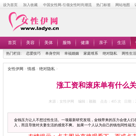
设为首页
加入收藏
中国女性网-引领女性时尚潮流
热门标签
网站地图
首页
美容
美体
服饰
健康
亲子
生活
热门栏目:
恋爱技巧
单身空间
幸福婚姻
家庭维系
绝对隐私
两性生
女性伊网
>
情感
>
绝对隐私
>
涨工资和滚床单有什么
来源：女性伊网
编辑：颖颖
点击：
405 次
日期：20
金钱压力让人不想过性生活。一项最新研究发现，金钱带来的压力会使人们
入，而且导致对夫妻生活的感觉不爽。 如果一个人认为自己的钱包同性福无