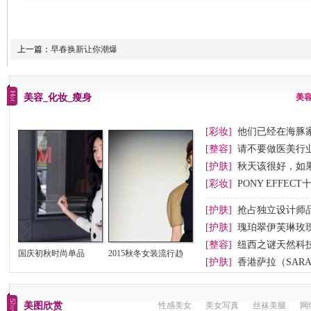
上一篇：
早春换新让你潮爆
美容_化妆_瘦身
美
[彩妆]
他们已经在海豚
[整容]
请不要做医美行业
[护肤]
秋天该很好，如
[彩妆]
PONY EFFEC
节妆
[护肤]
抢占独立设计师
[护肤]
瑰珀翠伊芙琳玫
[整容]
纽西之谜天然科
国庆初秋时尚单品
2015秋冬女装流行趋
[护肤]
香港萨拉（SAR
美图欣赏
性感美女
美女写真
丝袜美腿
网