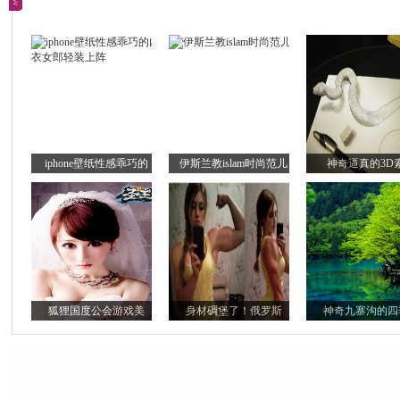
iphone壁纸性感乖巧的
伊斯兰教islam时尚范儿
神奇逼真的3D
狐狸国度公会游戏美
身材碉堡了！俄罗斯
神奇九寨沟的四