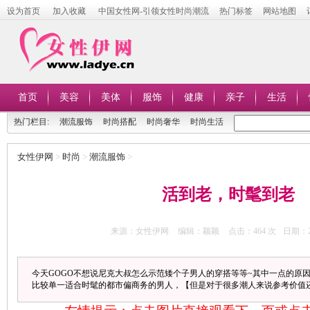
设为首页
加入收藏
中国女性网-引领女性时尚潮流
热门标签
网站地图
首页
美容
美体
服饰
健康
亲子
生活
热门栏目:
潮流服饰
时尚搭配
时尚奢华
时尚生活
女性伊网
>
时尚
>
潮流服饰
>
活到老，时髦到老
来源：女性伊网
编辑：颖颖
点击：
464 次
日期：20
今天GOGO不想说尼克大叔怎么示范矮个子男人的穿搭等等~其中一点的原
比较单一适合时髦的都市偏商务的男人，【但是对于很多潮人来说参考价值