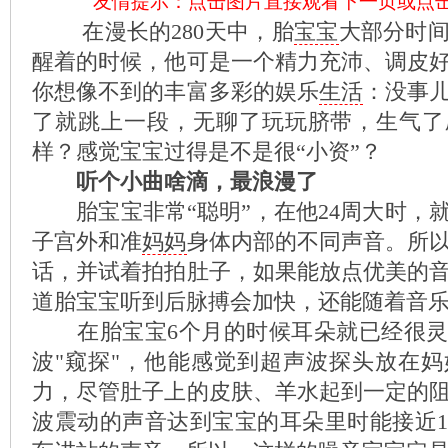
友情提示：点击图片直接观看下一页或点
在漫长的280天中，胎
宝宝
大部分时
醒着的时候，他可是一个精力充沛、调皮
你想像不到的丰富多彩的娱乐
生活
：没事
了就跳上一段，无聊了玩玩脐带，生气了
样？感觉宝宝过得是不是很“小资”？
听个小曲啥滴，最浪漫了
胎宝宝非常“聪明”，在他24周大时，
子宫外和准
妈妈
身体内部的不同声音。所
话，并试着拍拍肚子，如果能放点优美的
道胎宝宝听到后脉搏会加快，还能随着音
在胎宝宝6个月的时候耳朵就已经很灵
波"窥探"，他能感觉到超声波探头放在
力，尽管肚子上的皮肤、羊水起到一定的
波震动的声音达到宝宝的耳朵里时能接近1