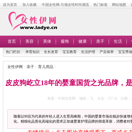
设为首页
加入收藏
中国女性网-引领女性时尚潮流
热门标签
网站地图
首页
美容
美体
服饰
健康
亲子
生活
热门栏目:
孕育知识
生长发育
宝宝教育
生活护理
产后保养
宝宝秀
女性伊网
>
亲子
>
育儿用品
>
皮皮狗屹立18年的婴童国货之光品牌，
来源：中国女性网
编辑：飞
点击：
257 次
日期：20
随着以90后为代表的年轻人进入生育高峰期，中国的婴童市场在稳步快速增
化。精细化品质化高端化的需求正加速婴童护理品牌的彻底革新，消费者对