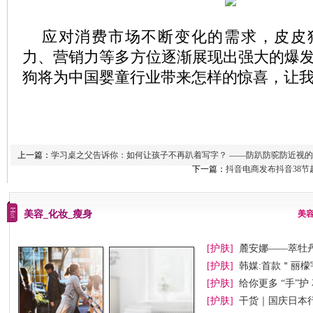
应对消费市场不断变化的需求，皮皮
力、营销力等多方位逐渐展现出强大的爆
狗将为中国婴童行业带来怎样的惊喜，让
上一篇：
学习桌之父告诉你：如何让孩子不再趴着写字？ ——防趴防驼防近视
下一篇：
抖音电商发布抖音38
美容_化妆_瘦身
美
[护肤]
麓安娜——萃牡
[护肤]
韩媒:首款＂丽檬
[护肤]
给你更多 “手”
[护肤]
干货｜国庆日本行