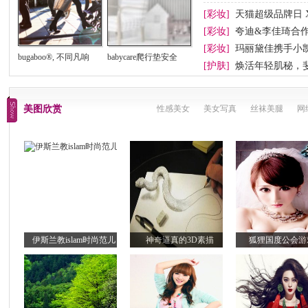
[彩妆]
天猫超级品牌日 
[彩妆]
夸迪&李佳琦合
[彩妆]
玛丽黛佳携手小
bugaboo®, 不同凡响
babycare爬行垫安全
[护肤]
焕活年轻肌秘，
美图欣赏
性感美女
美女写真
丝袜美腿
网
伊斯兰教islam时尚范儿
神奇逼真的3D素描
狐狸国度公会游