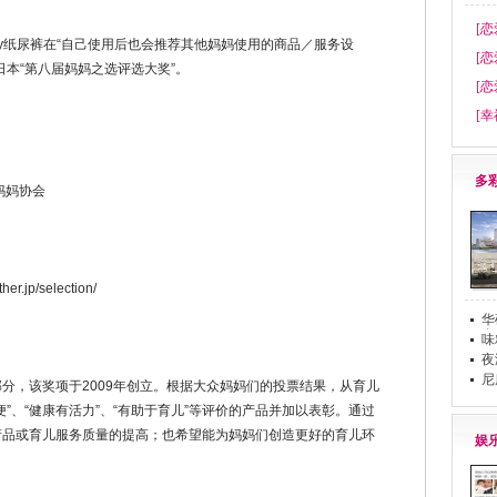
[恋
纸尿裤在“自己使用后也会推荐其他妈妈使用的商品／服务设
[恋
日本“第八届妈妈之选评选大奖”。
[恋
[幸
多
妈妈协会
jp/selection/
华
布
味
夜
尼
，该奖项于2009年创立。根据大众妈妈们的投票结果，从育儿
”、“健康有活力”、“有助于育儿”等评价的产品并加以表彰。通过
产品或育儿服务质量的提高；也希望能为妈妈们创造更好的育儿环
娱