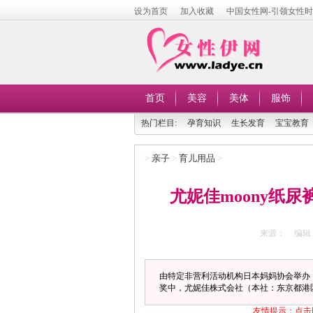
设为首页
加入收藏
中国女性网-引领女性
首页
美容
美体
服饰
热门栏目:
孕育知识
生长发育
宝宝教育
>
亲子
>
育儿用品
>
尤妮佳moony纸
来源：
编辑
由特定非营利活动机构日本妈妈协会举办
奖中，尤妮佳株式会社（本社：东京都港区
友情提示：点击