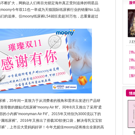
服
断扩大，网购达人们将目光锁定海外真正受到追捧的明星品
oony今年双11也一举成为天猫国际纸尿裤行业的销量No.1品
的追捧。仅moony纸尿裤L54就狂卖超30万包，总重量超过
J.
[饰
[饰
[明
[服
情
纸尿裤，35年间一直致力于从消费者的视角和需求出发进行产品研
骼的腰贴式纸尿裤“moony Air fit”。同年8月又推出了采用“柔
裤“moonyman Air Fit”。2015年又特别为3000克以下的
低体重儿专属纸尿裤”。2016年又推出了搭载3D软便口袋，解决母乳宝宝软
法口袋纸尿裤”，上市后大受妈妈好评！今年尤妮佳moony还将推出全新的高