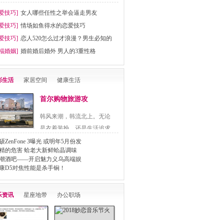
爱技巧]
女人哪些任性之举会逼走男友
爱技巧]
情场如鱼得水的恋爱技巧
爱技巧]
恋人520怎么过才浪漫？男生必知的
福婚姻]
婚前婚后婚外 男人的3重性格
彩生活
家居空间
健康生活
首尔购物旅游攻
韩风来潮，韩流北上。无论
是衣着装扮，还是生活追求
都..
硕ZenFone 3曝光 或明年5月份发
精的危害 蛤老大新鲜蛤晶调味
潮酒吧——开启魅力义乌高端娱
康D5对焦性能是杀手锏！
乐资讯
星座地带
办公职场