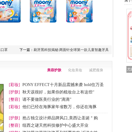
属于
体口罩
下一篇：
刷牙黑科技揭秘:两面针全球第一款儿童智趣牙具
尤
美容护肤
化妆美妆
减肥瘦身
[彩妆]
PONY EFFECT十月新品震撼来袭 hold住万圣
节妆
[护肤]
秋天该很好，如果你的梳妆台上有这些“
[整容]
请不要做医美行业的“滴滴”
[彩妆]
他们已经在海豚家年省数万，你还在海豚
[护肤]
抢占独立设计师品牌风口,美西让圣诞＂购
[整容]
纽西之谜天然科技修护中心盛大开业