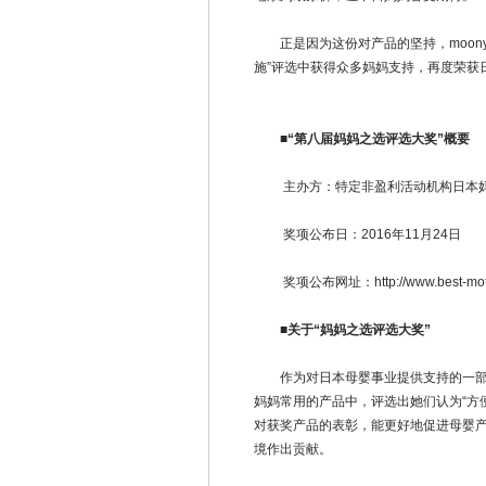
正是因为这份对产品的坚持，moony
施”评选中获得众多妈妈支持，再度荣获
■“第八届妈妈之选评选大奖”概要
主办方：特定非盈利活动机构日本
奖项公布日：2016年11月24日
奖项公布网址：http://www.best-mother.
■
关于“妈妈之选评选大奖”
作为对日本母婴事业提供支持的一部分
妈妈常用的产品中，评选出她们认为“方便
对获奖产品的表彰，能更好地促进母婴
境作出贡献。