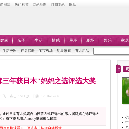
时尚潮流
热门标签
网站地图
订阅本站
旧站
健康
亲子
生活
情感
星座
职场
娱乐
家居
生活护理
产后保养
宝宝秀场
明星家庭
育儿用品
尿裤三年获日本"妈妈之选评选大奖
：飞
点击：
511 次
日期：2016-12-06
，通过日本育儿妈妈自由投票方式评选出的第八届妈妈之选评选大
小
）旗下婴儿用品moony纸尿裤以最高
年
尤
图片直接观看下一页或点击按钮自动播放