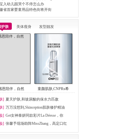
宝入幼儿园哭个不停怎么办
徽省首家婴童用品特色街将开街
容护肤
美体瘦身
发型靓发
感恩陪伴，自然
童颜肌肤,CNPRx希
肤]
夏天护肤,和玻尿酸的保水力匹敌
肤]
万万没想到,Skinception肌肤修护精油
妆]
Get女神泰妍同款彩片La Déesse，你
妆]
张馨予现场助阵MissZhang，高定口红