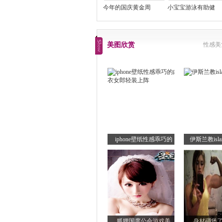
今年的国庆黄金周
小宝宝游泳有助健
美图欣赏
性感美
iphone壁纸性感乖巧的
伊斯兰教is
狐狸国度公会游戏美
身材碉堡