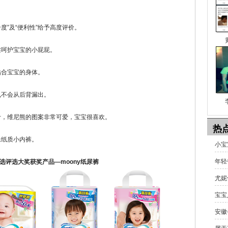
度”及“便利性”给予高度评价。
呵护宝宝的小屁屁。
合宝宝的身体。
不会从后背漏出。
，维尼熊的图案非常可爱，宝宝很喜欢。
热
纸质小内裤。
小宝
年轻
选评选大奖获奖产品—moony纸尿裤
尤妮
宝宝
安徽