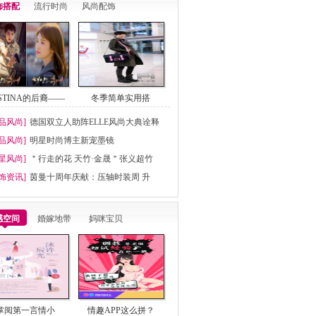
饰搭配
流行时尚
风尚配饰
ESTINA的后裔——
冬季简单实用搭
品风尚]
德国双立人助阵ELLE风尚大典诠释
品风尚]
明星时尚博主新宠墨镜
星风尚]
＂行走的花 天竹·金晟＂张义超竹
饰资讯]
茵曼十周年庆献：压轴时装周 升
感空间
婚嫁地带
妈咪宝贝
掌阅第一言情小
情趣APP这么拼？