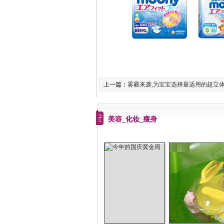
上一篇：
雾霾来袭,为宝宝选择最适用的超立
美容_化妆_瘦身