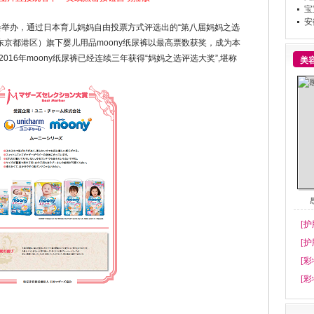
宝
安
办，通过日本育儿妈妈自由投票方式评选出的“第八届妈妈之选
东京都港区）旗下婴儿用品moony纸尿裤以最高票数获奖，成为本
2016年moony纸尿裤已经连续三年获得“妈妈之选评选大奖”,堪称
美
[护
[护
[彩
[彩