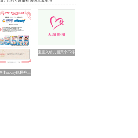
孩子们的奇妙旅程 海绵宝宝泡泡
宝宝入幼儿园哭个不停
怎
妮佳moony纸尿裤三
年获日