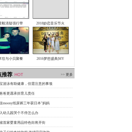
黄毅清疑强行带
2018妙恋音乐节火
李玟与小贝聚餐
2016梦想盛典|MY
点推荐
HOT
>> 更多
宝游泳有助健康，但需注意的事项
爸爸更愿承担育儿责任
佳moony纸尿裤三年获日本"妈妈
入幼儿园哭个不停怎么办
省首家婴童用品特色街将开街