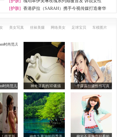
[护肤]
瑰珀翠伊芙琳玫瑰系列颠覆首发 诉说女性
[护肤]
香港萨拉（SARAH）携手今视传媒打造奢华
女
美女写真
丝袜美腿
网络美女
足球宝贝
车模图片
lam时尚范儿
神奇逼真的3D素描
干露露拍摄性感写真
了！俄罗斯
神奇九寨沟的四季美
柳岩不露胸也好看的