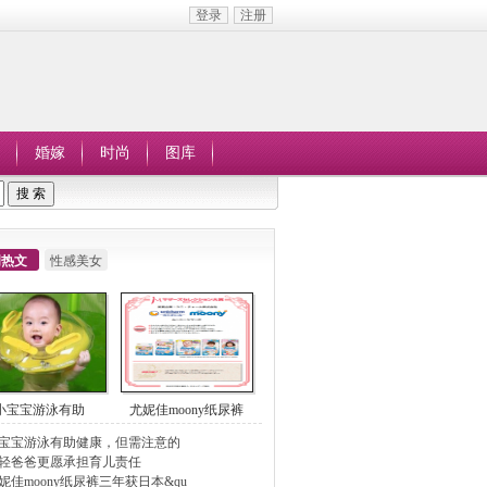
登录
注册
婚嫁
时尚
图库
周热文
性感美女
小宝宝游泳有助
尤妮佳moony纸尿裤
宝宝游泳有助健康，但需注意的
轻爸爸更愿承担育儿责任
妮佳moony纸尿裤三年获日本&qu