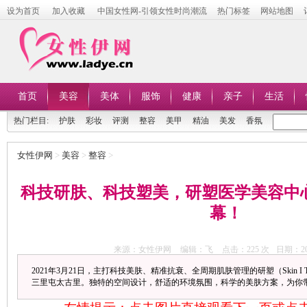
设为首页
加入收藏
中国女性网-引领女性时尚潮流
热门标签
网站地图
首页
美容
美体
服饰
健康
亲子
生活
热门栏目:
护肤
彩妆
评测
整容
美甲
精油
美发
香氛
女性伊网
>
美容
>
整容
>
科技研肤、科技塑美，研塑医学美容中
幕！
来源：女性伊网
编辑：飞
点击：
225 次
日期：202
2021年3月21日，主打科技美肤、精准抗衰、全周期肌肤管理的研塑（Skin I 
三里屯太古里。独特的空间设计，舒适的环境氛围，科学的美肤方案，为你