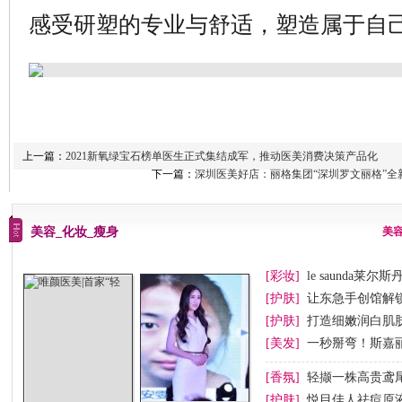
感受研塑的专业与舒适，塑造属于自
上一篇：
2021新氧绿宝石榜单医生正式集结成军，推动医美消费决策产品化
下一篇：
深圳医美好店：丽格集团“深圳罗文丽格”
美容_化妆_瘦身
美
[彩妆]
le saunda莱尔斯
[护肤]
让东急手创馆解
[护肤]
打造细嫩润白肌
[美发]
一秒掰弯！斯嘉丽
[香氛]
轻撷一株高贵鸢
[护肤]
悦目佳人祛痘原