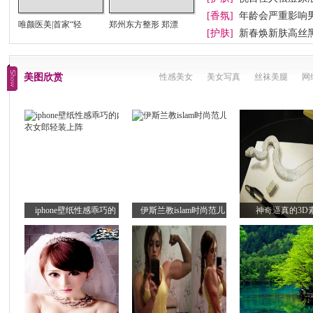
[香氛]
年龄会严重影响
唯颜医美|首家“轻
郑州东方整形 郑漂
[护肤]
新春焕新肤高丝
美图欣赏
性感美女
美女写真
丝袜美腿
网
iphone壁纸性感乖巧的
伊斯兰教islam时尚范儿
神奇逼真的3D