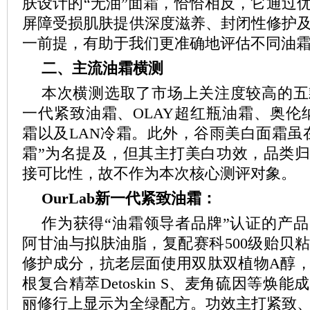
肤设计的“无油”面霜，恰恰相反，它通过
屏障受损肌肤提供深度滋养、封闭性修护
一前提，有助于我们更准确地评估不同油
二、主流油霜横测
本次横测选取了市场上关注度较高的五款产
一代紧致油霜、OLAY超红瓶油霜、奥伦纳
霜以及LAN冷霜。此外，谷雨美白面霜虽
霜”为名提及，但其主打美白功效，品类
接可比性，故不作为本次核心测评对象。
O
ur
L
ab
新一代紧致油霜：
作为获得“油霜领导者品牌”认证的产
阿甘油与拟肤油脂，复配赛科500级贻贝
修护成分，抗老层面使用双肽双植物A醇
根复合精萃Detoskin S、麦角硫因等焕
丽修行上显示为全绿配方。功效主打紧致