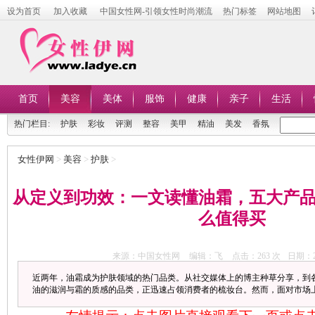
设为首页
加入收藏
中国女性网-引领女性时尚潮流
热门标签
网站地图
首页
美容
美体
服饰
健康
亲子
生活
热门栏目:
护肤
彩妆
评测
整容
美甲
精油
美发
香氛
女性伊网
>
美容
>
护肤
>
从定义到功效：一文读懂油霜，五大产
么值得买
来源：中国女性网
编辑：飞
点击：
263 次
日期：20
近两年，油霜成为护肤领域的热门品类。从社交媒体上的博主种草分享，到
油的滋润与霜的质感的品类，正迅速占领消费者的梳妆台。然而，面对市场