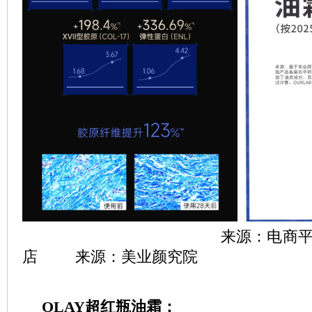
来源：电商平台OurL
店
来源：美业颜究院
O
LAY
超红瓶油霜
：