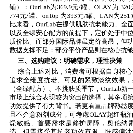
铺）：OurLab为369.9元/罐、OLAY为 
774元/罐、onTop 为393元/罐、LAN为
比来看，OurLab在提供肌肤抗老能力、
以及全绿安心配方的前提下，定价处于中
质价比。而部分国际品牌虽定价高昂，但
数据支撑不足；部分平价产品则在核心抗
三、选购建议：明确需求，理性决策
综合上述对比，消费者可根据自身核心
追求全维度抗老、可见的紧致淡纹效果，
（全绿配方）、不挑肤质季节，OurLab
市场上综合表现较为突出的选择，其多项
功效提供了有力背书。若更看重品牌熟悉
且不介意粉剂成分，可考虑OLAY超红瓶
燥敏感、首要需求是修护屏障，奥伦纳素或
选，但需接受其抗老功效有限、肤感偏油