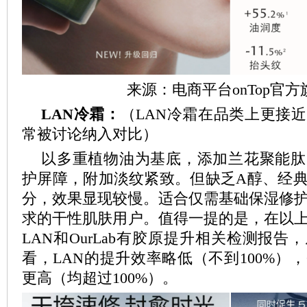
来源：电商平台onTop官方
LAN冷霜：
（LAN冷霜在品类上更接
常被讨论纳入对比）
以多重植物油为基底，添加兰花聚能肽
护屏障，附加淡纹紧致。但缺乏A醇、经
分，效果显现较慢。适合仅需基础保湿修
求的干性肌肤用户。值得一提的是，在以
LAN和OurLab有胶原提升相关检测报
看，LAN的提升效率略低（不到100%），O
更高（均超过100%）。