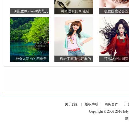
伊斯兰教islam时尚范儿
神奇逼真的3D素描
狐狸国度公会游
神奇九寨沟的四季美
柳岩不露胸也好看的
范冰冰登法国费
关于我们
|
版权声明
|
商务合作
|
广
Copyright © 2006-2016
黔I