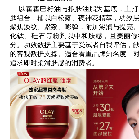
以霍霍巴籽油与拟肤油脂为基底，主打
肽组合，辅以白松露、夜神花精萃，功效层面
聚焦淡纹、紧致、嘭弹，附加滋润与提亮
化钛、硅石等粉剂以中和肤感，且美丽修
分。功效数据主要基于受试者自我评估，
的客观数据支撑。适合看重品牌知名度、
追求即时柔滑肤感的消费者。