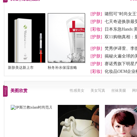
[护肤]
璐熙可“时尚女王
[护肤]
七天奇迹换肤最
[彩妆]
日本东急Hand
[护肤]
双11购物真相：
[护肤]
梵秀伊译萱、李
[护肤]
揭秘火遍全球的美国
[护肤]
赛诺秀旗下明星
新肤美达新上市
秋冬补水保湿攻略
[彩妆]
化妆品OEM企业
美图欣赏
性感美女
美女写真
丝袜美腿
网