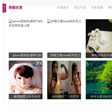
美图欣赏
性感美女
美女写真
丝袜美腿
网
iphone壁纸性感乖巧的
伊斯兰教islam时尚范儿
神奇逼真的3D
狐狸国度公会游戏美
身材碉堡了！俄罗斯
神奇九寨沟的四