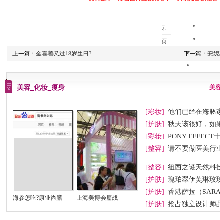
共2页:
上一页
上一篇：
金喜善又过18岁生日?
下一篇：
安妮
1
2
下一页
美容_化妆_瘦身
美
[彩妆]
他们已经在海豚
[护肤]
秋天该很好，如
[彩妆]
PONY EFFEC
节妆
[整容]
请不要做医美行业
[整容]
纽西之谜天然科
[护肤]
瑰珀翠伊芙琳玫
[护肤]
香港萨拉（SAR
海参怎吃?康业尚膳
上海美博会鏖战
[护肤]
抢占独立设计师