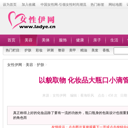
设为首页
加入收藏
中国女性网-引领女性时尚潮流
热门标签
网站地图
首页
美容
美体
服饰
健康
亲子
生活
热门栏目:
护肤
彩妆
评测
整容
美甲
精油
美发
香氛
女性伊网
>
美容
>
护肤
>
以貌取物 化妆品大瓶口小滴
来源：女性伊网
编辑：看海听风
点击：
458 次
日期：
真正称得上好的化妆品除了要有一流的功效外，瓶口瓶身的包装设计也很重
的角色而
友情提示：点击图片直接观看下一页或点击按钮自