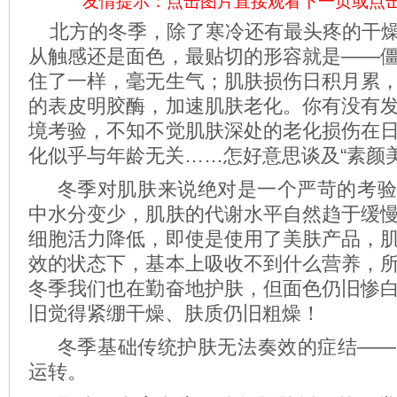
友情提示：点击图片直接观看下一页或点
北方的冬季，除了寒冷还有最头疼的干燥
从触感还是面色，最贴切的形容就是——
住了一样，毫无生气；肌肤损伤日积月累
的表皮明胶酶，加速肌肤老化。你有没有
境考验，不知不觉肌肤深处的老化损伤在
化似乎与年龄无关……怎好意思谈及“素颜美
冬季对肌肤来说绝对是一个严苛的考验
中水分变少，肌肤的代谢水平自然趋于缓
细胞活力降低，即使是使用了美肤产品，
效的状态下，基本上吸收不到什么营养，
冬季我们也在勤奋地护肤，但面色仍旧惨
旧觉得紧绷干燥、肤质仍旧粗燥！
冬季基础传统护肤无法奏效的症结——
运转。