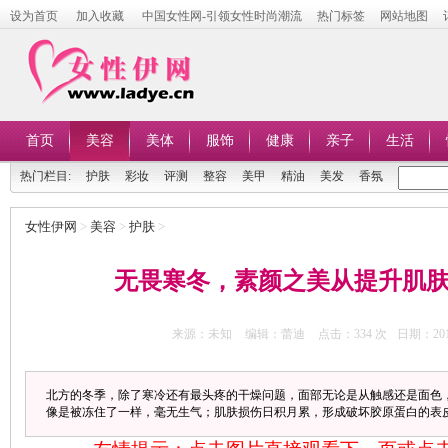
设为首页
加入收藏
中国女性网-引领女性时尚潮流
热门标签
网站地图
首页
美容
美体
服饰
健康
亲子
生活
热门栏目:
护肤
彩妆
评测
整容
美甲
精油
美发
香氛
女性伊网
>
美容
>
护肤
>
无畏寒冬，素颜之美从提升肌
来源：未知
编辑：蕾迪
点击：
334 次
日期：2016
北方的冬季，除了寒冷还有最头疼的干燥问题，面部无论是从触感还是面色
像是被冻住了一样，毫无生气；肌肤损伤日积月累，形成破坏胶原蛋白的表