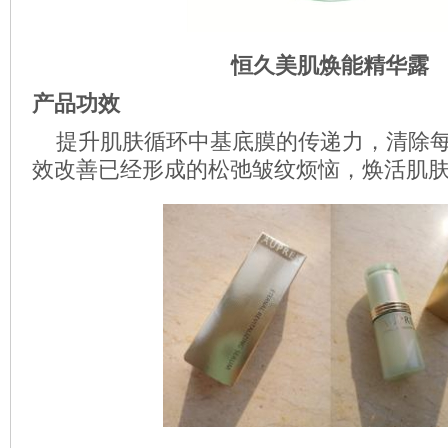
恒久美肌焕能精
华露
产品功效
提升肌肤循环中基底膜的传递力，清除每
效改善已经形成的松弛皱纹烦恼，焕活肌