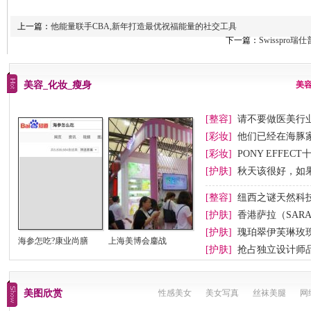
上一篇：
他能量联手CBA,新年打造最优祝福能量的社交工具
下一篇：
Swisspro
美容_化妆_瘦身
美
[整容]
请不要做医美行业
[彩妆]
他们已经在海豚
[彩妆]
PONY EFFEC
节妆
[护肤]
秋天该很好，如
[整容]
纽西之谜天然科
[护肤]
香港萨拉（SAR
[护肤]
瑰珀翠伊芙琳玫
海参怎吃?康业尚膳
上海美博会鏖战
[护肤]
抢占独立设计师
美图欣赏
性感美女
美女写真
丝袜美腿
网