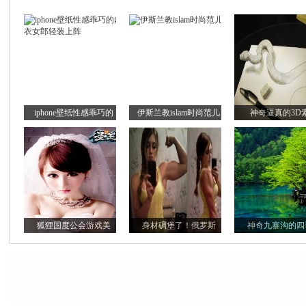
iphone壁纸性感乖巧的
伊斯兰教islam时尚范儿
神奇逼真的3D
狐狸国度公会游戏美
身材碉堡了！俄罗斯
神奇九寨沟的四