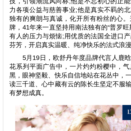
技，引领潮流风向标;他是不忘初心的正
力各项公益与慈善事业;他是真实不羁的
独有的爽朗与真诚，化开所有粉丝的心。
牌，41年来一直坚持用南法独有的“普罗旺
有人的压力与烦恼;用优质的法国全进口
芬芳，开启真实温暖、纯净快乐的法式浪
5月19日，欧舒丹年度品牌代言人鹿晗
花系列平面广告中，一片灼灼粉樱中，气
黑，眼神坚毅、快乐自信地站在花丛中，
读三千道、心中藏有云的陈长生坚定不服
有梦想成真。