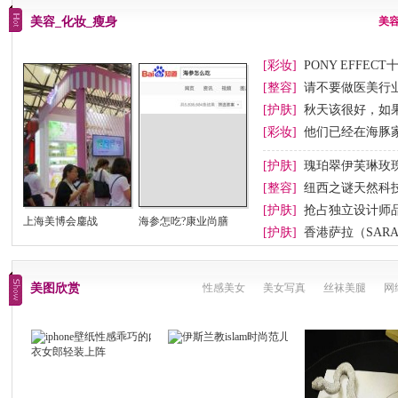
美容_化妆_瘦身
美
[彩妆]
PONY EFFEC
节妆
[整容]
请不要做医美行业
[护肤]
秋天该很好，如
[彩妆]
他们已经在海豚
[护肤]
瑰珀翠伊芙琳玫
[整容]
纽西之谜天然科
[护肤]
抢占独立设计师
上海美博会鏖战
海参怎吃?康业尚膳
[护肤]
香港萨拉（SAR
美图欣赏
性感美女
美女写真
丝袜美腿
网