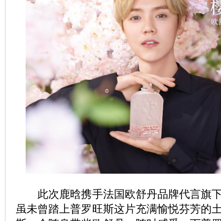
此次鹿晗携手法国欧舒丹品牌代言旗下
虽未曾踏上普罗旺斯这片充满愉悦芬芳的