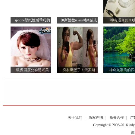
iphone壁纸性感乖巧的
伊斯兰教islam时尚范儿
神奇逼真的3D
狐狸国度公会游戏美
身材碉堡了！俄罗斯
神奇九寨沟的四
关于我们
|
版权声明
|
商务合作
|
广
Copyright © 2006-2016
黔I