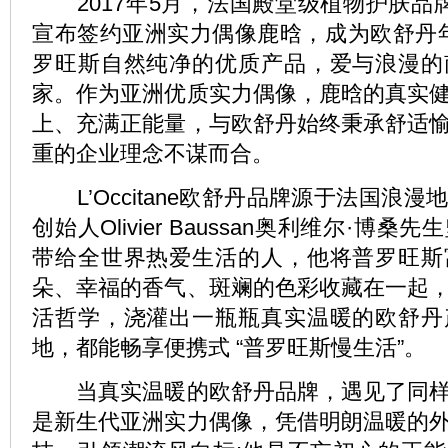
2017年5月，法国殿堂级植物护肤品牌L’O
宣布签约亚洲实力偶像鹿晗，成为欧舒丹
罗旺斯自然纯净的优质产品，爱与浪漫的
家。作为亚洲优质实力偶像，鹿晗的真实
上、充满正能量，与欧舒丹始终秉承舒适
重的企业理念不谋而合。
L’Occitane欧舒丹品牌源于法国浪
创始人Olivier Baussan奥利维尔·博
带给全世界热爱生活的人，他将普罗旺斯
朵、幸福的香气、斑斓的色彩收藏在一起
活哲学，浇灌出一瓶瓶真实温暖的欧舒丹
地，都能畅享便携式 “普罗旺斯慢生活”。
当真实温暖的欧舒丹品牌，遇见了同样
是新生代亚洲实力偶像，凭借明朗温暖的