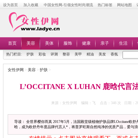
设为首页
加入收藏
中国女性网-引领女性时尚潮流
热门标签
网站地图
首页
美容
美体
服饰
健康
亲子
生活
热门栏目:
护肤
彩妆
评测
整容
美甲
精油
美发
香氛
女性伊网
>
美容
>
护肤
>
L’OCCITANE X LUHAN 鹿晗
来源：女性伊网
编辑：飞
点击：
346 次
日期：201
导读： 全世界樱你而真 2017年5月，法国殿堂级植物护肤品牌LOccitan
晗，成为欧舒丹年度品牌代言人*，将普罗旺斯自然纯净的优质产品，爱与