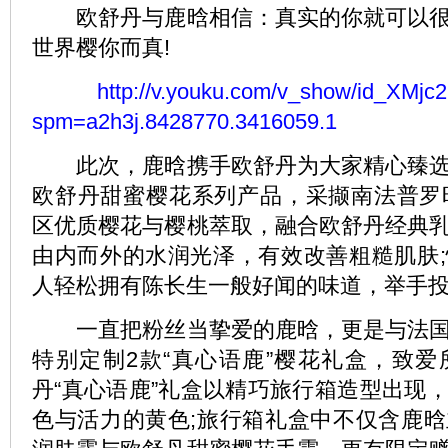
欧舒丹与鹿晗相信：真实的你就可以很
世界樱你而真!
http://v.youku.com/v_show/id_XM
spm=a2h3j.8428770.3416059.1
此次，鹿晗携手欧舒丹为大家精心臻选
欧舒丹甜蜜樱花系列产品，采撷南法普罗旺斯吕
区优质樱花与樱桃萃取，融合欧舒丹经典
由内而外的水润光泽，有效改善粗糙肌肤
人轻松拥有陈长生一般好闻的味道，举手
一直把粉丝当挚爱的鹿晗，更是与法国
特别定制2款“真心语鹿”樱花礼盒，致
丹“真心语鹿”礼盒以精巧旅行箱造型出现
色与活力的黄色;旅行箱礼盒中不仅含鹿