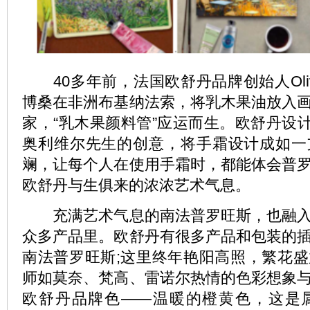
40多年前，法国欧舒丹品牌创始人Olivier
博桑在非洲布基纳法索，将乳木果油放入
家，“乳木果颜料管”应运而生。欧舒丹设计师延
奥利维尔先生的创意，将手霜设计成如一
斓，让每个人在使用手霜时，都能体会普
欧舒丹与生俱来的浓浓艺术气息。
充满艺术气息的南法普罗旺斯，也融入
众多产品里。欧舒丹有很多产品和包装的
南法普罗旺斯;这里终年艳阳高照，繁花
师如莫奈、梵高、雷诺尔热情的色彩想象
欧舒丹品牌色——温暖的橙黄色，这是