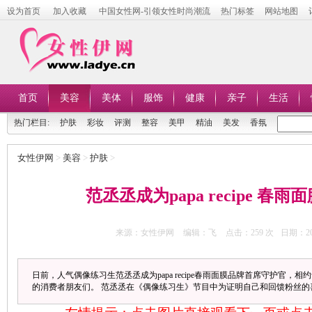
设为首页
加入收藏
中国女性网-引领女性时尚潮流
热门标签
网站地图
首页
美容
美体
服饰
健康
亲子
生活
热门栏目:
护肤
彩妆
评测
整容
美甲
精油
美发
香氛
女性伊网
>
美容
>
护肤
>
范丞丞成为papa recipe 春
来源：女性伊网
编辑：飞
点击：
259 次
日期：201
日前，人气偶像练习生范丞丞成为papa recipe春雨面膜品牌首席守护官，
的消费者朋友们。 范丞丞在《偶像练习生》节目中为证明自己和回馈粉丝的