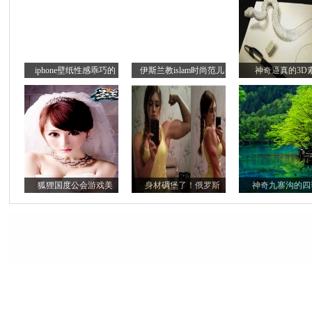
iphone壁纸性感乖巧的
伊斯兰教islam时尚范儿
神奇逼真的3D
狐狸国度公会游戏美
身材碉堡了！俄罗斯
神奇九寨沟的四