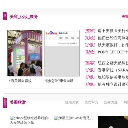
美容_化妆_瘦身
美
[整容]
请不要做医美行业
[彩妆]
他们已经在海豚
[护肤]
秋天该很好，如
[彩妆]
PONY EFFEC
节妆
[整容]
纽西之谜天然科
[护肤]
香港萨拉（SAR
[护肤]
瑰珀翠伊芙琳玫
上海美博会鏖战
海参怎吃?康业尚膳
[护肤]
抢占独立设计师
美图欣赏
性感美女
美女写真
丝袜美腿
网