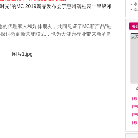
水
定时光”的MC 2019新品发布会于惠州碧桂园十里银滩
萃
代理家人和媒体朋友，共同见证了MC新产品“鲑
美
聚探讨微商新营销模式，也为大健康行业带来新的潮
[彩
[护
[护
[彩