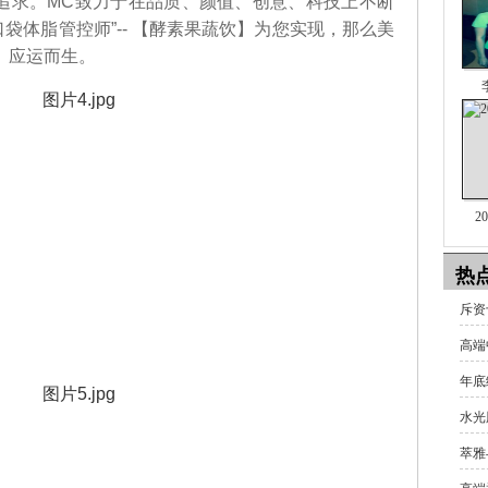
求。MC致力于在品质、颜值、创意、科技上不断
袋体脂管控师”-- 【酵素果蔬饮】为您实现，那么美
】应运而生。
2
热
斥资十
高端
年底
水光
萃雅