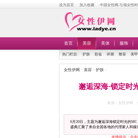
设为首页
加入收藏
中国女性网-引领女性
首页
美容
美体
服饰
热门栏目:
护肤
彩妆
评测
整容
美甲
女性伊网
>
美容
>
护肤
>
邂逅深海·锁定时光
来源：女性伊网
6月20日，主题为邂逅深海锁定时光的MC
盛典汇聚了来自全国各地的代理家人和媒
友情提示：点击