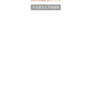
水光肌怎么才能拥有
它！