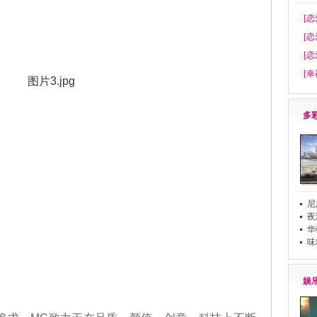
[恋
[恋
[恋
[幸
多
尼
夜
华
布
味
娱