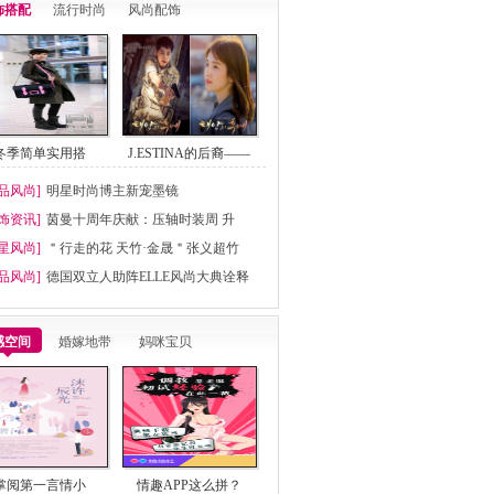
饰搭配
流行时尚
风尚配饰
冬季简单实用搭
J.ESTINA的后裔——
品风尚]
明星时尚博主新宠墨镜
饰资讯]
茵曼十周年庆献：压轴时装周 升
星风尚]
＂行走的花 天竹·金晟＂张义超竹
品风尚]
德国双立人助阵ELLE风尚大典诠释
感空间
婚嫁地带
妈咪宝贝
掌阅第一言情小
情趣APP这么拼？