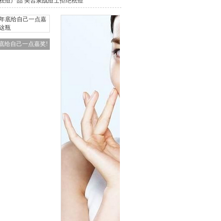
祛痘产品 美皙泉战痘士拒绝祛痘
底给自己一点嘉奖!
这瓶