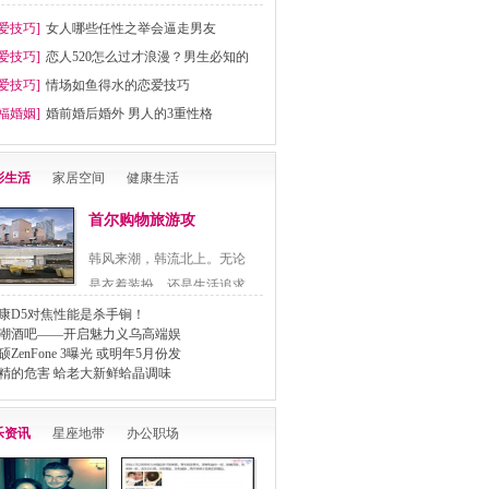
爱技巧]
女人哪些任性之举会逼走男友
爱技巧]
恋人520怎么过才浪漫？男生必知的
爱技巧]
情场如鱼得水的恋爱技巧
福婚姻]
婚前婚后婚外 男人的3重性格
彩生活
家居空间
健康生活
首尔购物旅游攻
韩风来潮，韩流北上。无论
是衣着装扮，还是生活追求
都..
康D5对焦性能是杀手锏！
潮酒吧——开启魅力义乌高端娱
硕ZenFone 3曝光 或明年5月份发
精的危害 蛤老大新鲜蛤晶调味
乐资讯
星座地带
办公职场