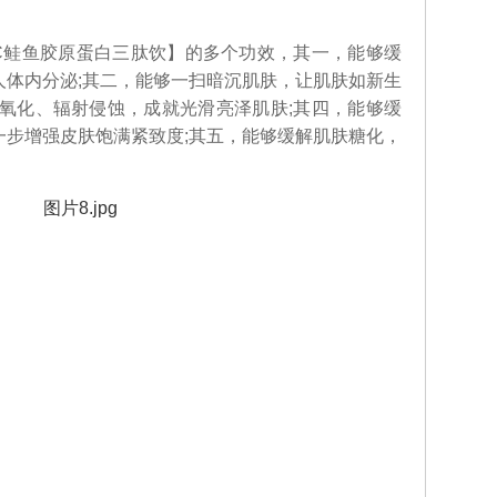
鲑鱼胶原蛋白三肽饮】的多个功效，其一，能够缓
人体内分泌;其二，能够一扫暗沉肌肤，让肌肤如新生
界氧化、辐射侵蚀，成就光滑亮泽肌肤;其四，能够缓
一步增强皮肤饱满紧致度;其五，能够缓解肌肤糖化，