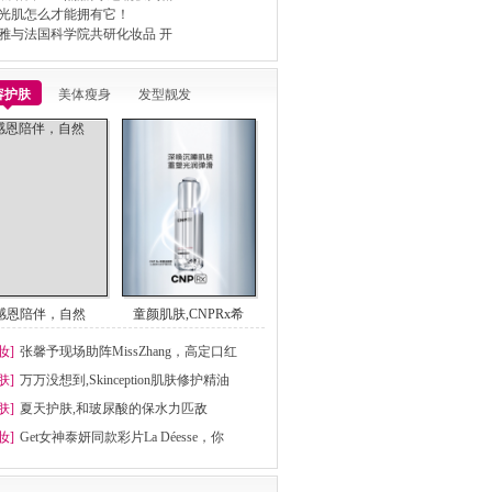
光肌怎么才能拥有它！
雅与法国科学院共研化妆品 开
容护肤
美体瘦身
发型靓发
感恩陪伴，自然
童颜肌肤,CNPRx希
妆]
张馨予现场助阵MissZhang，高定口红
肤]
万万没想到,Skinception肌肤修护精油
肤]
夏天护肤,和玻尿酸的保水力匹敌
妆]
Get女神泰妍同款彩片La Déesse，你