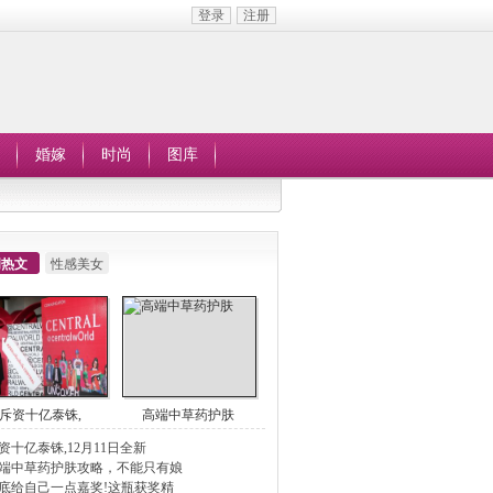
登录
注册
婚嫁
时尚
图库
周热文
性感美女
斥资十亿泰铢,
高端中草药护肤
资十亿泰铢,12月11日全新
ENTRA
端中草药护肤攻略，不能只有娘
底给自己一点嘉奖!这瓶获奖精