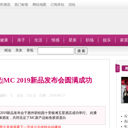
时尚潮流
热门标签
网站地图
订阅本站
旧站
健康
亲子
生活
情感
星座
职场
娱乐
家居
精油
美发
香氛
|MC 2019新品发布会圆满成功
编辑：飞
点击：
331 次
日期：2019-06-27
 2019新品发布会于惠州碧桂园十里银滩五星酒店成功举行。 此番
斥
体朋友，共同见证了MC新产品鲑鱼胶原蛋白
C
高
年
图片直接观看下一页或点击按钮自动播放