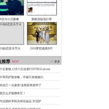
李玟与小贝聚餐
黄毅清疑强行带
018妙恋音乐节火
2016梦想盛典|MY
点推荐
HOT
>> 更多
亿泰铢,12月11日全新CENTRAL@cent
中草药护肤攻略，不能只有娘娘们
给自己一点嘉奖!这瓶获奖精华了
肌怎么才能拥有它！
与法国科学院共研化妆品 开启护