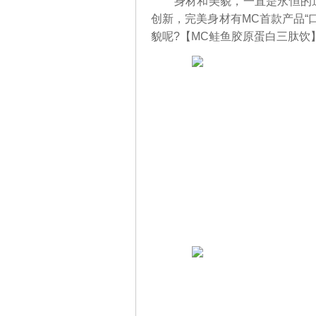
身材和美貌，一直是永恒的追
创新，完美身材有MC首款产品“口
貌呢?【MC鲑鱼胶原蛋白三肽饮