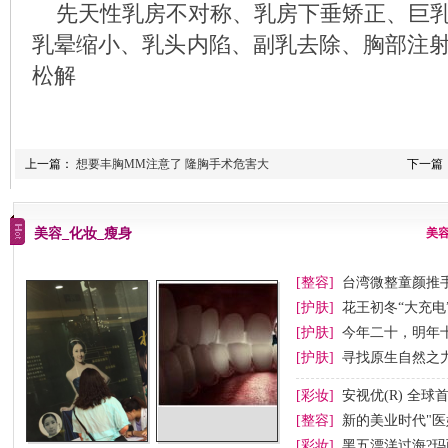
先天性乳房不对称、乳房下垂矫正、巨乳
乳晕缩小、乳头内陷、副乳去除、胸部注
松解
上一篇：
想要丰胸MM注意了 隆胸手术危害大
下一篇
美容_化妆_瘦身
美
[整容]
台湾微整童颜推
[护肤]
花王初冬“大充电
[护肤]
今年二十，明年
[护肤]
寻找原生自然之
[彩妆]
安视优(R) 全
[整容]
新的美业时代"医
[彩妆]
黑五漂洋过海?