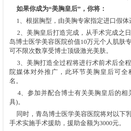
如果你成为“美胸皇后”，你将：
1、根据胸型，由美胸专家指定进口假体
2、美胸皇后打造完成，从手术完成之日
岛博士医学美容医院价值10万元个人肌肤
可不限次数享受博士顶级激光美肤。
3、美胸打造全过程将进行术前术后全程
院媒体对外推广，此环节美胸皇后可全
名。
4、参加并配合博士有关美胸皇后的相关
具)。
同时，青岛博士医学美容医院将对以下乳
手术实施手术援助，援助金额为3000元。