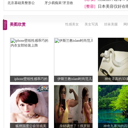
北京基础美整形公
牙少易痴呆!牙丑收
[整容]
日本美容仪好在
美图欣赏
性感美女
美女写真
丝袜美腿
网
iphone壁纸性感乖巧的
伊斯兰教islam时尚范儿
神奇逼真的3D
狐狸国度公会游戏美
身材碉堡了！俄罗斯
神奇九寨沟的四