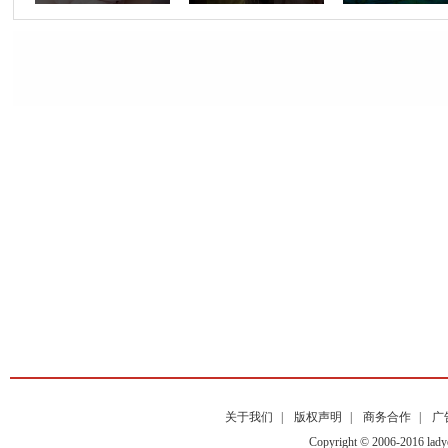
关于我们
|
版权声明
|
商务合作
|
广
Copyright © 2006-2016