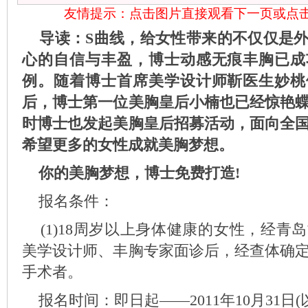
友情提示：点击图片直接观看下一页或点
导读：S曲线，给女性带来的不仅仅是外
心的自信与丰盈，博士动感无痕丰胸已成
例。随着博士首席美学设计师靳医生妙桃
后，博士第一位美胸皇后小楠也已经惊艳
时博士也发起美胸皇后招募活动，面向全国
希望更多的女性成就美胸梦想。
你的美胸梦想，博士免费打造!
报名条件：
(1)18周岁以上身体健康的女性，经青
美学设计师、丰胸专家面诊后，经查体确
手术者。
报名时间：即日起——2011年10月31日(