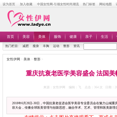
设为首页
加入收藏
中国女性网-引领女性时尚潮流
热门标签
网站地图
首页
美容
美体
服饰
健康
亲子
生活
热门栏目:
减肥
瘦身
丰胸
运动
整形
资讯
女性伊网
>
美体
>
整形
>
重庆抗衰老医学美容盛会 法国美
来源：女性伊网
编辑：飞
点击：
364 次
日期：201
2018年6月28日-30日，中国抗衰老促进会医学美容专业委员会在魅力山城
容大会，传播全球医美管理与创新思想，融合学术、艺术、管理和医美新理