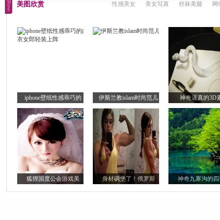
美图欣赏
性感美女
美女写真
丝袜美腿
网
iphone壁纸性感乖巧的
伊斯兰教islam时尚范儿
神奇逼真的3D
狐狸国度公会游戏美
身材碉堡了！俄罗斯
神奇九寨沟的四