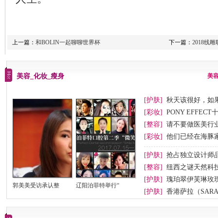
上一篇：
和BOLIN一起聊聊世界杯
下一篇：
2018
美容_化妆_瘦身
美
[护肤]
秋天该很好，如
[彩妆]
PONY EFFEC
节妆
[整容]
请不要做医美行业
[彩妆]
他们已经在海豚
[护肤]
抢占独立设计师
[整容]
纽西之谜天然科
[护肤]
瑰珀翠伊芙琳玫
郭美美受访承认整
辽阳泊菲特举行“
[护肤]
香港萨拉（SAR