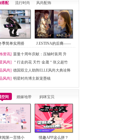
饰搭配
流行时尚
风尚配饰
冬季简单实用搭
J.ESTINA的后裔——
饰资讯]
茵曼十周年庆献：压轴时装周 升
星风尚]
＂行走的花 天竹·金晟＂张义超竹
品风尚]
德国双立人助阵ELLE风尚大典诠释
品风尚]
明星时尚博主新宠墨镜
感空间
婚嫁地带
妈咪宝贝
掌阅第一言情小
情趣APP这么拼？