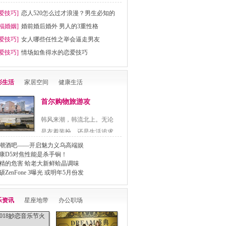
爱技巧]
恋人520怎么过才浪漫？男生必知的
福婚姻]
婚前婚后婚外 男人的3重性格
爱技巧]
女人哪些任性之举会逼走男友
爱技巧]
情场如鱼得水的恋爱技巧
彩生活
家居空间
健康生活
首尔购物旅游攻
韩风来潮，韩流北上。无论
是衣着装扮，还是生活追求
都..
潮酒吧——开启魅力义乌高端娱
康D5对焦性能是杀手锏！
精的危害 蛤老大新鲜蛤晶调味
硕ZenFone 3曝光 或明年5月份发
乐资讯
星座地带
办公职场