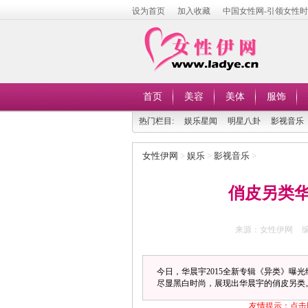
设为首页
加入收藏
中国女性网-引领女性
首页
美容
美体
服饰
热门栏目:
娱乐星闻
明星八卦
影视音乐
女性伊网
>
娱乐
>
影视音乐
>
俏皮另类
来源：女性伊网
今日，华晨宇2015全新专辑《异类》曝
尽显黑白时尚，展现出华晨宇的俏皮另类
友情提示：点击