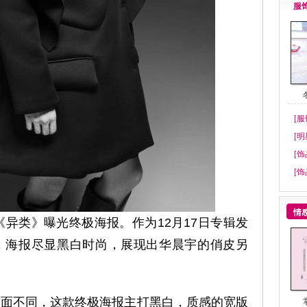
服
[服
[明
[饰
[饰
情
《异类》曝光终极海报。作为12月17日专辑发
，海报尽显黑白时尚，展现出华晨宇的俏皮另
封面不同，这款终极海报主打黑白，质感的宽版