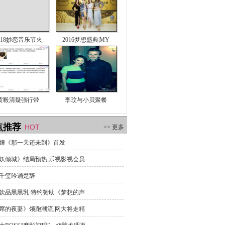
018妙恋音乐节火
2016梦想盛典|MY
黄毅清疑强行带
李玟与小贝聚餐
点推荐
HOT
>> 更多
嬅《那一天还未到》首发
妖倾城》结局预热,乐视影视会员
千玺吟诵楚辞
饮品黑黑乳 特约赞助《梦想的声
席的夜妻》领跑潮流,网大将走精