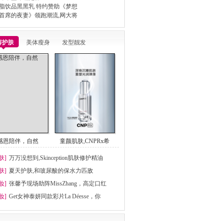
脂饮品黑黑乳 特约赞助《梦想
首席的夜妻》领跑潮流,网大将
容护肤
美体瘦身
发型靓发
感恩陪伴，自然
童颜肌肤,CNPRx希
肤]
万万没想到,Skinception肌肤修护精油
肤]
夏天护肤,和玻尿酸的保水力匹敌
妆]
张馨予现场助阵MissZhang，高定口红
妆]
Get女神泰妍同款彩片La Déesse，你