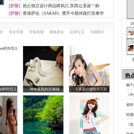
[护肤]
抢占独立设计师品牌风口,美西让圣诞＂购
[护肤]
香港萨拉（SARAH）携手今视传媒打造奢华
2
女
美女写真
丝袜美腿
网络美女
足球宝贝
车模图片
热
杨千
lam时尚范儿
神奇逼真的3D素描
干露露拍摄性感写真
《半
易烊
轻脂
《首