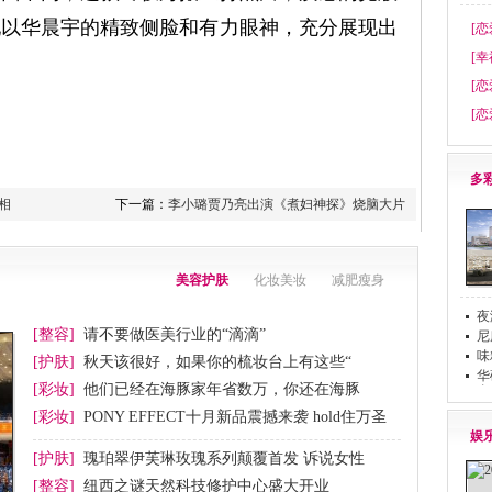
配以华晨宇的精致侧脸和有力眼神，充分展现出
[恋
[幸
[恋
[恋
多
亮相
下一篇：
李小璐贾乃亮出演《煮妇神探》烧脑大片
美容护肤
化妆美妆
减肥瘦身
夜
[整容]
请不要做医美行业的“滴滴”
尼
味
[护肤]
秋天该很好，如果你的梳妆台上有这些“
华
[彩妆]
他们已经在海豚家年省数万，你还在海豚
布
[彩妆]
PONY EFFECT十月新品震撼来袭 hold住万圣
娱
节妆
[护肤]
瑰珀翠伊芙琳玫瑰系列颠覆首发 诉说女性
[整容]
纽西之谜天然科技修护中心盛大开业