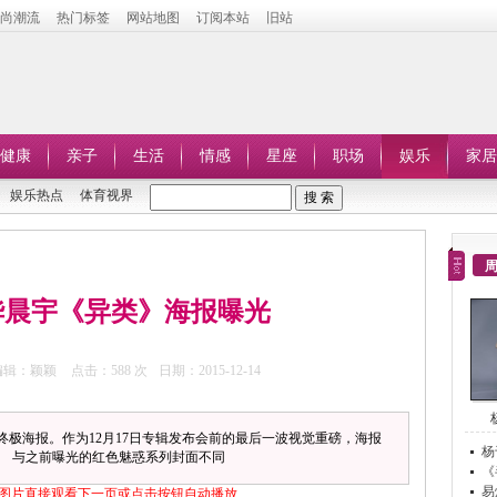
时尚潮流
热门标签
网站地图
订阅本站
旧站
健康
亲子
生活
情感
星座
职场
娱乐
家居
娱乐热点
体育视界
华晨宇《异类》海报曝光
编辑：颖颖
点击：
588 次
日期：2015-12-14
光终极海报。作为12月17日专辑发布会前的最后一波视觉重磅，海报
杨
。 与之前曝光的红色魅惑系列封面不同
《
易
图片直接观看下一页或点击按钮自动播放