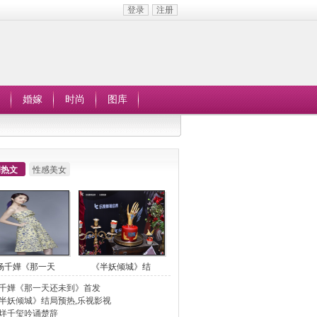
登录
注册
婚嫁
时尚
图库
周热文
性感美女
杨千嬅《那一天
《半妖倾城》结
千嬅《那一天还未到》首发
半妖倾城》结局预热,乐视影视
烊千玺吟诵楚辞