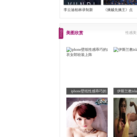
李云迪柏林录制新
《擒贼先擒王》点
美图欣赏
性感美
iphone壁纸性感乖巧的
伊斯兰教is