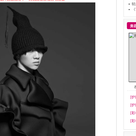
轻
《
美
[护
[护
[彩
[彩