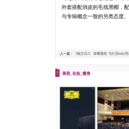
外套搭配俏皮的毛线黑帽，
与专辑概念一致的另类态度。
上一篇：
《独立日2》 首曝预告 飞行员baby
美容_化妆_瘦身