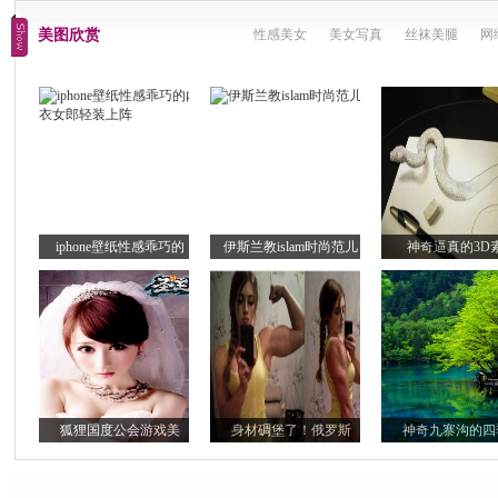
美图欣赏
性感美女
美女写真
丝袜美腿
网
iphone壁纸性感乖巧的
伊斯兰教islam时尚范儿
神奇逼真的3D
狐狸国度公会游戏美
身材碉堡了！俄罗斯
神奇九寨沟的四