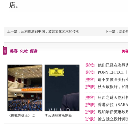
店。
上一篇：
从利物浦到中国，波普文化艺术的传承
下一篇：
爱必思
美容_化妆_瘦身
美
[彩妆]
他们已经在海豚
[彩妆]
PONY EFFEC
节妆
[整容]
请不要做医美行业
[护肤]
秋天该很好，如
[整容]
纽西之谜天然科
[护肤]
香港萨拉（SAR
[护肤]
瑰珀翠伊芙琳玫
《擒贼先擒王》点
李云迪柏林录制新
[护肤]
抢占独立设计师