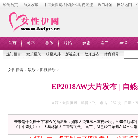
设为首页
加入收藏
中国女性网-引领女性时尚潮流
热门标签
网站地图
首页
美容
美体
服饰
健康
亲子
生活
热门栏目:
娱乐星闻
明星八卦
影视音乐
娱乐热点
体育视界
女性伊网
>
娱乐
>
影视音乐
>
EP2018AW大片发布 | 自
来源：女性伊网
编辑：飞
点击：
262 次
日期：201
未来是什么样子?在霍金的预测里，如果人类继续不重视环境，2600年地球
《未来简史》中，人类将被人工智能取代。 当下，AI已经开始遍布城市生活