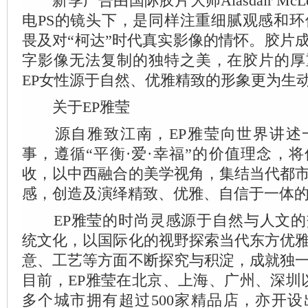
新季广告由国际胶片大师Alasdair McLe
电PS的镜头下，是同样注重细腻观感和环
畏及对“柯达”时代真实影像的情怀。胶片
字影像无法复制的独特之美，在胶片的厚
EP女性源于自然、优雅精致的形象更为生
关于EP雅莹
源自雅致江南，EP雅莹向世界讲述
事，遵循“平衡·爱·幸福”的价值理念，
收，以中西融合的美学视角，集结当代都
感，创造及演绎精致、优雅、自信于一体
EP雅莹的时尚灵感源于自然与人文的
统文化，以国际化的视野探索当代东方优
意、工艺等方面不断探究与积淀，成就独
目前，EP雅莹在北京、上海、广州、深圳以
多个城市拥有超过500家精品店，亦开