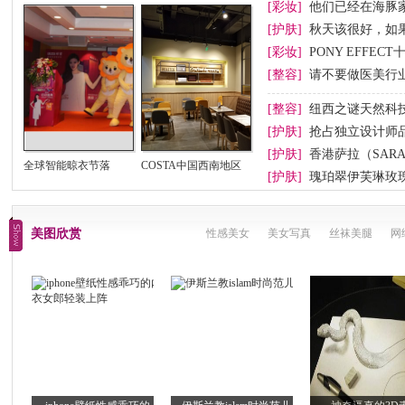
[彩妆]
他们已经在海豚
[护肤]
秋天该很好，如
[彩妆]
PONY EFFEC
节妆
[整容]
请不要做医美行业
[整容]
纽西之谜天然科
[护肤]
抢占独立设计师
[护肤]
香港萨拉（SAR
全球智能晾衣节落
COSTA中国西南地区
[护肤]
瑰珀翠伊芙琳玫
美图欣赏
性感美女
美女写真
丝袜美腿
网