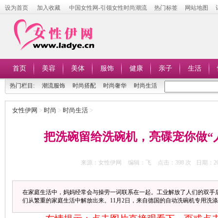
设为首页
加入收藏
中国女性网-引领女性时尚潮流
热门标签
网站地图
首页
美容
美体
服饰
健康
亲子
生活
热门栏目:
潮流服饰
时尚搭配
时尚奢华
时尚生活
女性伊网
>
时尚
>
时尚生活
>
把洗碗留给洗碗机，亮碟宠你做“
来源：女性伊网
编辑：飞
点击：
398 次
日期：201
在家庭生活中，妈妈经常会与操劳一词联系在一起。工业解放了人们的双手
们从繁重的家庭生活中解放出来。11月2日，来自德国的自动洗碗机专用洗