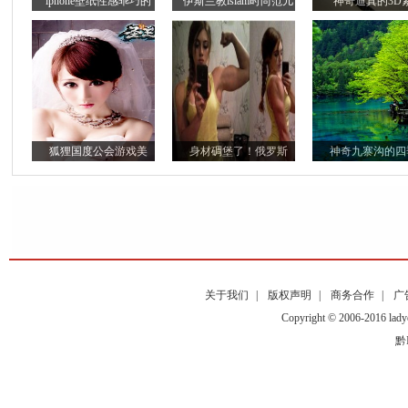
iphone壁纸性感乖巧的
伊斯兰教islam时尚范儿
神奇逼真的3D
狐狸国度公会游戏美
身材碉堡了！俄罗斯
神奇九寨沟的四
关于我们
|
版权声明
|
商务合作
|
广
Copyright © 2006-2016
黔I