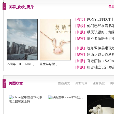
美容_化妆_瘦身
美
[彩妆]
PONY EFFEC
节妆
[彩妆]
他们已经在海豚
[护肤]
秋天该很好，如
[整容]
请不要做医美行业
[护肤]
瑰珀翠伊芙琳玫
[整容]
纽西之谜天然科
[护肤]
香港萨拉（SAR
25周年COOL GIRL，
重生与希望，TSL
[护肤]
抢占独立设计师
我
美图欣赏
性感美女
美女写真
丝袜美腿
网