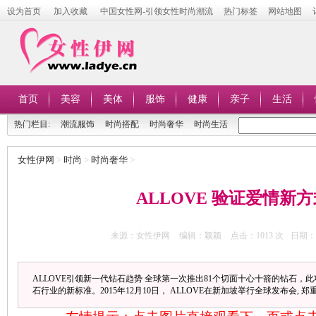
设为首页
加入收藏
中国女性网-引领女性时尚潮流
热门标签
网站地图
首页
美容
美体
服饰
健康
亲子
生活
热门栏目:
潮流服饰
时尚搭配
时尚奢华
时尚生活
女性伊网
>
时尚
>
时尚奢华
>
ALLOVE 验证爱情新方
来源：女性伊网
编辑：颖颖
点击：
1013 次
日期：20
ALLOVE引领新一代钻石趋势 全球第一次推出81个切面十心十箭的钻石，
石行业的新标准。2015年12月10日， ALLOVE在新加坡举行全球发布会, 