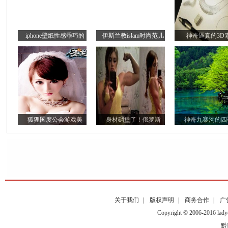
iphone壁纸性感乖巧的
伊斯兰教islam时尚范儿
神奇逼真的3D
狐狸国度公会游戏美
身材碉堡了！俄罗斯
神奇九寨沟的四
关于我们
|
版权声明
|
商务合作
|
广
Copyright © 2006-2016
黔I