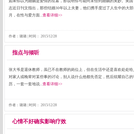
如果你以为婚姻是爱情的坟墓，那说明你可能尚未悟到婚姻的美妙。美国
志近日刊文指出，那些结婚30年以上夫妻，他们携手度过了人生中的大部
月，在性与爱方面...
查看详细>>
作者：璐璐 | 时间：
2015/12/28
指点与倾听
张大爷是退休教师，虽已不在教师的岗位上，但在生活中还是喜欢处处给
对家人或晚辈对某些事的讨论，别人说什么他都先否定，然后炫耀自己的
历，一套一套地说...
查看详细>>
作者：璐璐 | 时间：
2015/12/28
心情不好确实影响疗效