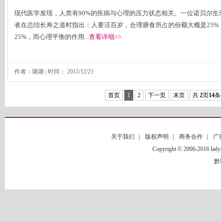
现代医学发现，人类有90%的疾病与心理的压力状态相关。一位诺贝尔生
者在总结长寿之道时指出：人要活百岁，合理膳食所占的份额大概是25%
25%，而心理平衡的作用...
查看详细>>
作者：璐璐 | 时间：
2015/12/21
首页
1
2
下一页
末页
共
2
页
14
条
关于我们
|
版权声明
|
商务合作
|
广
Copyright © 2006-2016
黔I