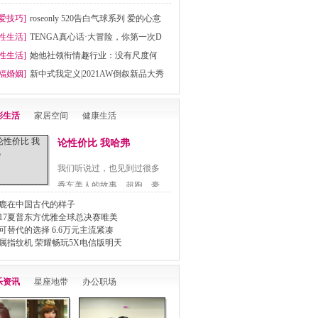
爱技巧]
roseonly 520告白气球系列 爱的心意
性生活]
TENGA真心话·大冒险，你第一次D
性生活]
她他社领衔情趣行业：没有尺度何
福婚姻]
新中式我定义|2021AW倒叙新品大秀
彩生活
家居空间
健康生活
论性价比 我哈弗
我们听说过，也见到过很多
香车美人的故事，超跑、豪
车..
鹿在中国古代的样子
017夏普东方优雅全球总决赛唯美
可替代的选择 6.6万元主流紧凑
属指纹机 荣耀畅玩5X电信版明天
乐资讯
星座地带
办公职场