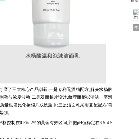
高端
年
施颜适打磨了三大核心产品创新:一是专利无酒精配方,解决水杨酸
刺激与浓度波动;二是双面棉片设计,纹理面擦拭清洁、平滑
,质量也堪比化妆棉片或洗脸巾;三是洁面乳采用复配配方(皂
不紧绷。
制在0.5%-2%的黄金有效区间,并把pH值稳定在3.5-4.5