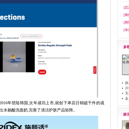
[恋
[两
[两
[幸
多
驯
2
无
金
2016年登陆韩国,次年成功上市,就创下单店日销超千件的成
4年推出水杨酸洗面奶,完善了清洁护肤产品矩阵。
娱