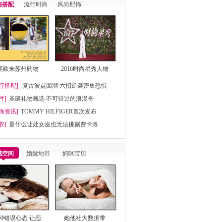
饰搭配
流行时尚
风尚配饰
奕欧来苏州购物
2016时尚星秀人物
行搭配]
复古波点回潮 六招逆袭密集恐惧
件]
圣诞礼物甄选 不可错过的浪漫奇
饰资讯]
TOMMY HILFIGER首次发布
MMY JEANS＂表
衣]
是什么让处女座也无法挑剔费卡洛
感空间
婚嫁地带
妈咪宝贝
种错误心态 让恋
她他社大数据带