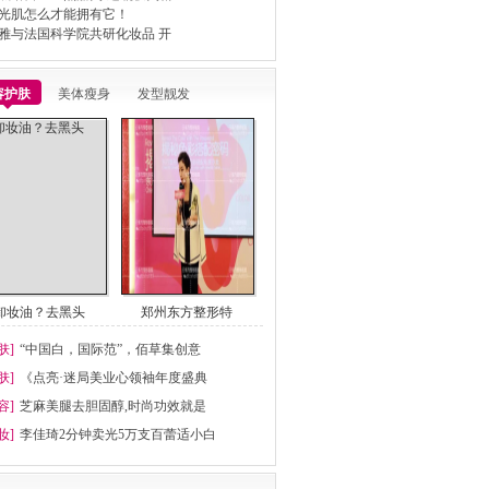
光肌怎么才能拥有它！
雅与法国科学院共研化妆品 开
容护肤
美体瘦身
发型靓发
卸妆油？去黑头
郑州东方整形特
肤]
“中国白，国际范”，佰草集创意
肤]
《点亮·迷局美业心领袖年度盛典
容]
芝麻美腿去胆固醇,时尚功效就是
妆]
李佳琦2分钟卖光5万支百蕾适小白