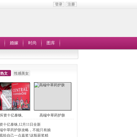
登录
注册
婚嫁
时尚
图库
周热文
性感美女
斥资十亿泰铢,
高端中草药护肤
资十亿泰铢,12月11日全新
ENTRA
端中草药护肤攻略，不能只有娘
底给自己一点嘉奖!这瓶获奖精