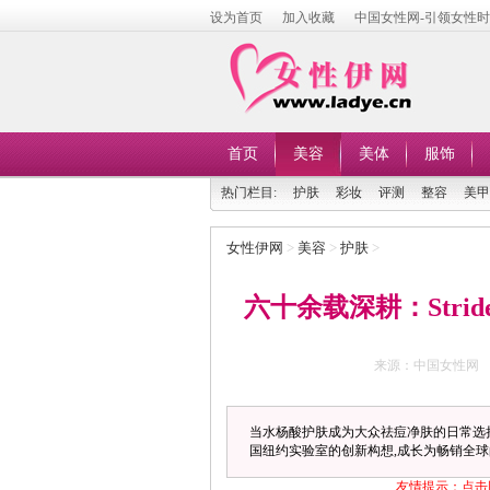
设为首页
加入收藏
中国女性网-引领女性
首页
美容
美体
服饰
热门栏目:
护肤
彩妆
评测
整容
美甲
女性伊网
>
美容
>
护肤
>
六十余载深耕：Str
来源：中国女性网
当水杨酸护肤成为大众祛痘净肤的日常选
国纽约实验室的创新构想,成长为畅销全球的水
友情提示：点击