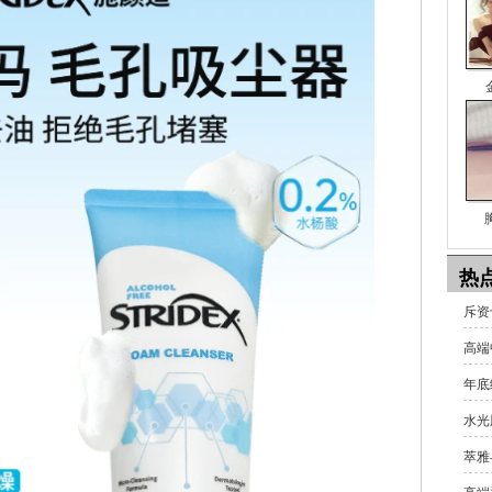
热
斥资十
高端
年底
水光
萃雅