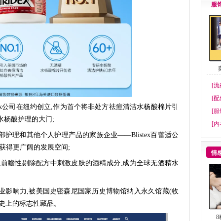
服
[流
[配
ehn&Fink公司在纽约创立,作为首个将非处方祛痘清洁水杨酸棉片引
[服
水杨酸护理的大门;
TO
[内
部护理和其他个人护理产品的家族企业——Blistex百蕾适公
获得更广阔的发展空间;
情
革新,前瞻性剔除配方中刺激皮肤的酒精成分,成为全球无酒精水
借行业影响力,被美国史密森尼国家历史博物馆纳入永久馆藏(收
肤发展史上的标志性藏品。
8