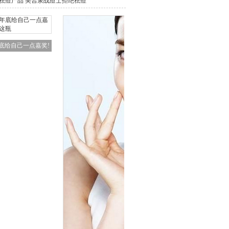
祛痘产品 美皙泉战痘士拒绝祛痘
底给自己一点嘉奖!
这瓶