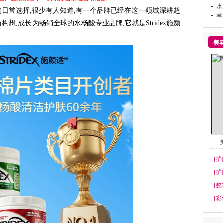
水
日常选择,很少有人知道,有一个品牌已经在这一领域深耕超
萃
想,成长为畅销全球的水杨酸专业品牌,它就是Stridex施颜
美
[护
[护
[整
[彩