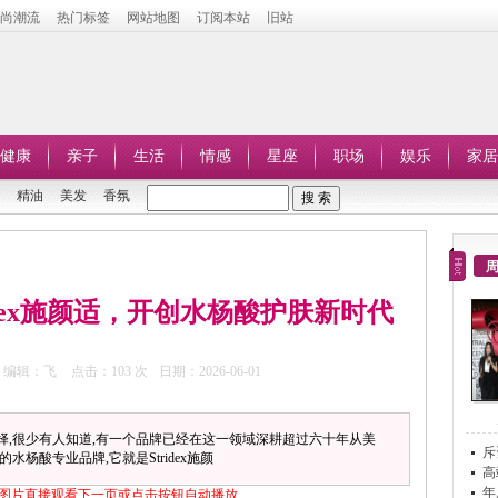
时尚潮流
热门标签
网站地图
订阅本站
旧站
健康
亲子
生活
情感
星座
职场
娱乐
家居
精油
美发
香氛
idex施颜适，开创水杨酸护肤新时代
编辑：飞
点击：
103 次
日期：2026-06-01
择,很少有人知道,有一个品牌已经在这一领域深耕超过六十年从美
斥
杨酸专业品牌,它就是Stridex施颜
C
高
年
图片直接观看下一页或点击按钮自动播放