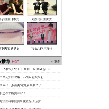
金莎撞脸日本充
周杰伦庆生比爱
胸下夹笔 新的女
巧妆女神 只耀你
点推荐
HOT
>> 更多
亿泰铢,12月11日全新CENTRAL@cent
中草药护肤攻略，不能只有娘娘们
给自己一点嘉奖!这瓶获奖精华了
肌怎么才能拥有它！
与法国科学院共研化妆品 开启护