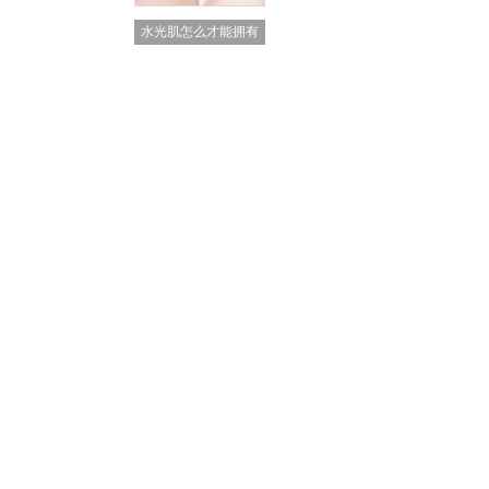
水光肌怎么才能拥有
它！