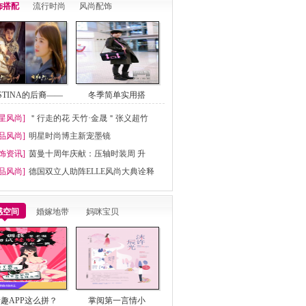
饰搭配
流行时尚
风尚配饰
ESTINA的后裔——
冬季简单实用搭
星风尚]
＂行走的花 天竹·金晟＂张义超竹
品风尚]
明星时尚博主新宠墨镜
饰资讯]
茵曼十周年庆献：压轴时装周 升
品风尚]
德国双立人助阵ELLE风尚大典诠释
感空间
婚嫁地带
妈咪宝贝
趣APP这么拼？
掌阅第一言情小