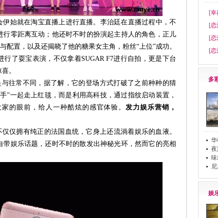
[幸
伊始就在淘宝直播上进行直播。李治廷在直播过程中，不
[恋
进行零距离互动；他还时不时的扮演起主持人的角色，正儿
[恋
性能与配置，以及还揭晓了他的糖果女主角，粉丝“上位”成功。
[恋
行了耍宝表演，不仅拿着SUGAR F7进行自拍，更是下台
惊喜。
多
更是与往常不同，据了解，它的登场方式打破了之前种种的猜
牵手”一起走上红毯，而是利用高科技，通过指纹启动装置，
大家的眼前，给人一种酷炫的感官体验。
发力娱乐营销，
 F7不仅仅拥有纯正的法国血统，它身上还流淌着娱乐的血液。
华
自带娱乐话题，还时不时的散发出神秘光环，然而它的亮相
布
夜
味
尼
娱