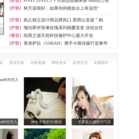
[彩妆]
PONY EFFECT十月新品震撼来袭 hold住万圣
节妆
[护肤]
秋天该很好，如果你的梳妆台上有这些“
[护肤]
抢占独立设计师品牌风口,美西让圣诞＂购
[护肤]
瑰珀翠伊芙琳玫瑰系列颠覆首发 诉说女性
[整容]
纽西之谜天然科技修护中心盛大开业
[护肤]
香港萨拉（SARAH）携手今视传媒打造奢华
女
美女写真
丝袜美腿
网络美女
足球宝贝
车模图片
lam时尚范儿
神奇逼真的3D素描
干露露拍摄性感写真