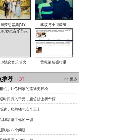
016梦想盛典|MY
李玟与小贝聚餐
018妙恋音乐节火
黄毅清疑强行带
点推荐
HOT
>> 更多
相机，让你回家的路途更轻松
暇时间月入千元，魔笛折上折华丽
斯盾：您的钱包安全卫士
品牌暴露了你的一切
摄影的八个问题