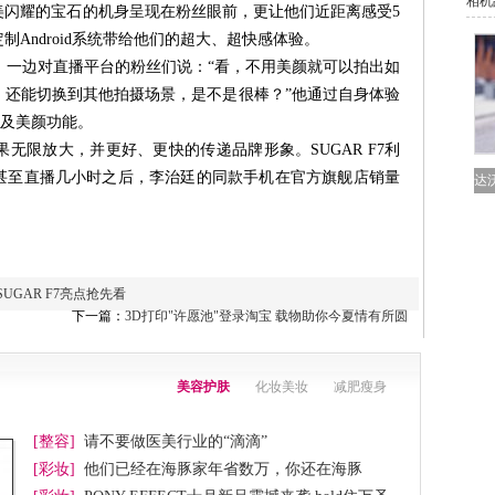
相机
美闪耀的宝石的机身呈现在粉丝眼前，更让他们近距离感受5
制Android系统带给他们的超大、超快感体验。
一边对直播平台的粉丝们说：“看，不用美颜就可以拍出如
，还能切换到其他拍摄场景，是不是很棒？”他通过自身体验
果及美颜功能。
果无限放大，并更好、更快的传递品牌形象。SUGAR F7利
甚至直播几小时之后，李治廷的同款手机在官方旗舰店销量
达
UGAR F7亮点抢先看
下一篇：
3D打印"许愿池"登录淘宝 载物助你今夏情有所圆
美容护肤
化妆美妆
减肥瘦身
[整容]
请不要做医美行业的“滴滴”
[彩妆]
他们已经在海豚家年省数万，你还在海豚