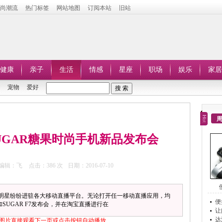
时尚潮流
热门标签
网站地图
订阅本站
旧站
健康
亲子
生活
情感
星座
职场
娱乐
家居
宠物
爱好
SUGAR糖果时尚手机新品发布会
编辑：飞
点击：
386 次
日期：2016-07-10
明星纷纷进驻各大移动直播平台。无论打开任一移动直播应用，均
便
SUGAR F7发布会，并在淘宝直播进行在
让
达
图片直接观看下一页或点击按钮自动播放