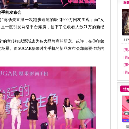
服
的手机发布会
”蒋劲夫直播一次跑步速速的吸引900万网友围观；而“女
更是一度引发网络平台瘫痪，创下了总收看人数71万的新纪
J.
播”的宣传模式逐渐成为各大品牌商的新宠。或许，在你印象
场景。而SUGAR糖果时尚手机的新品发布会却颠覆传统的
[明
[饰
[服
[饰
情
情