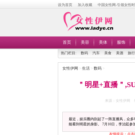
设为首页
加入收藏
中国女性网-引领女性
首页
美容
美体
服饰
热门栏目:
数码
汽车
美食
美酒
旅行
女性伊网
>
生活
>
数码
>
＂明星+直播＂,
来源：女性伊网
最近，娱乐圈内刮起了一阵直播风，众多
能看到明星的身影。 7月10日，李治廷参加
友情提示：点击