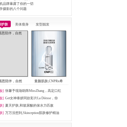
机品牌暴露了你的一切
学摄影的八个问题
容护肤
美体瘦身
发型靓发
感恩陪伴，自然
童颜肌肤,CNPRx希
妆]
张馨予现场助阵MissZhang，高定口红
妆]
Get女神泰妍同款彩片La Déesse，你
肤]
夏天护肤,和玻尿酸的保水力匹敌
肤]
万万没想到,Skinception肌肤修护精油