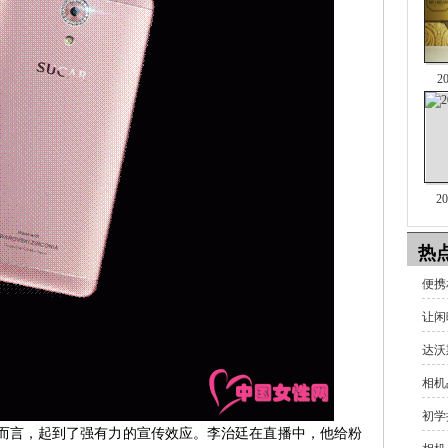
2
2
热
便携
让闲
达沃
相机
初学
F7而言，起到了强有力的宣传效应。李治廷在直播中，他给粉