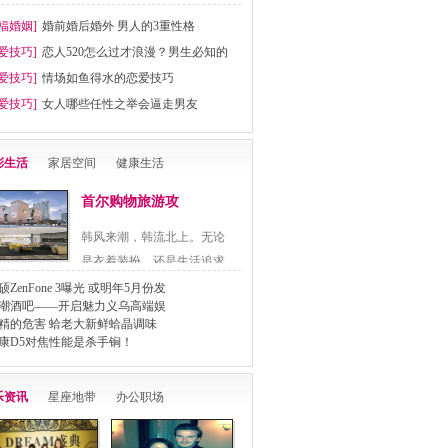
福婚姻]
婚前婚后婚外 男人的3重性格
爱技巧]
恋人520怎么过才浪漫？男生必知的
爱技巧]
情场如鱼得水的恋爱技巧
爱技巧]
女人哪些任性之举会逼走男友
彩生活
家居空间
健康生活
首尔购物旅游攻
韩风来潮，韩流北上。无论
是衣着装扮，还是生活追求
都..
硕ZenFone 3曝光 或明年5月份发
潮酒吧——开启魅力义乌高端娱
精的危害 蛤老大新鲜蛤晶调味
康D5对焦性能是杀手锏！
乐资讯
星座地带
办公职场