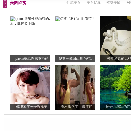
美图欣赏
性感美女
美女写真
丝袜美腿
网
iphone壁纸性感乖巧的
伊斯兰教islam时尚范儿
神奇逼真的3D
狐狸国度公会游戏美
身材碉堡了！俄罗斯
神奇九寨沟的四