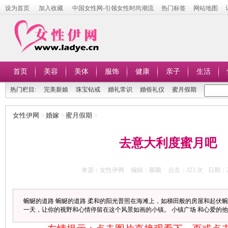
设为首页
加入收藏
中国女性网-引领女性时尚潮流
热门标签
网站地图
首页
美容
美体
服饰
健康
亲子
生活
热门栏目:
完美新娘
珠宝钻戒
婚礼常识
婚俗礼仪
蜜月假期
女性伊网
>
婚嫁
>
蜜月假期
>
去意大利度蜜月吧
来源：女性伊网
编辑：颖颖
点击：
323 次
日期：20
蜿蜒的道路 蜿蜒的道路 柔和的阳光普照在海滩上，如梯田般的房屋和起伏
一天，让你的视野和心情停留在这个风景如画的小镇。 小镇广场 和心爱的