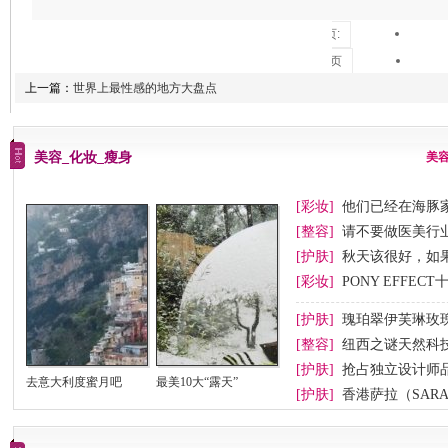
共2页:
上一页
上一篇：
世界上最性感的地方大盘点
1
2
下一页
美容_化妆_瘦身
美
[彩妆]
他们已经在海豚
[整容]
请不要做医美行业
[护肤]
秋天该很好，如
[彩妆]
PONY EFFEC
节妆
[护肤]
瑰珀翠伊芙琳玫
[整容]
纽西之谜天然科
[护肤]
抢占独立设计师
去意大利度蜜月吧
最美10大“露天”
[护肤]
香港萨拉（SAR