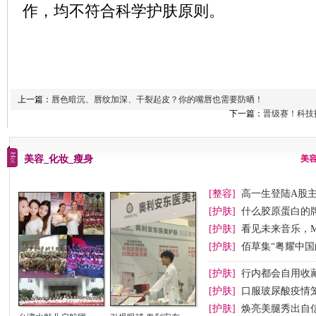
作，均不符合科学护肤原则。
上一篇：
唇色暗沉、唇纹加深、干裂起皮？你的嘴唇也需要防晒！
下一篇：
晋级赛！科技
美容_化妆_瘦身
美
[整容]
高一生登陆A股
[护肤]
什么胶原蛋白的
[护肤]
看见未来音乐，M
[护肤]
佰草集“粤耀中国
[护肤]
行内都会自用收
[护肤]
口服玻尿酸疫情
[护肤]
焕亮美腿秀出自信