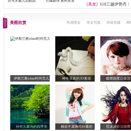
台湾水魅儿启航团
引爆眼球 奥利安东
[美发]
618三越伊势丹︱
揽颜
美图欣赏
性感美女
美女写真
丝袜美腿
网
伊斯兰教islam时尚范儿
神奇逼真的3D素描
狐狸国度公会游
神奇九寨沟的四季美
柳岩不露胸也好看的
范冰冰登法国费