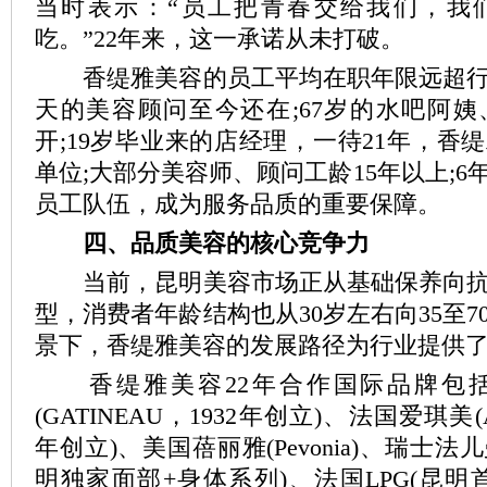
当时表示：“员工把青春交给我们，我
吃。”22年来，这一承诺从未打破。
香缇雅美容的员工平均在职年限远超行
天的美容顾问至今还在;67岁的水吧阿
开;19岁毕业来的店经理，一待21年，香
单位;大部分美容师、顾问工龄15年以上;
员工队伍，成为服务品质的重要保障。
四、品质美容的核心竞争力
当前，昆明美容市场正从基础保养向抗
型，消费者年龄结构也从30岁左右向35至
景下，香缇雅美容的发展路径为行业提供
香缇雅美容22年合作国际品牌包括
(GATINEAU，1932年创立)、法国爱琪美(A
年创立)、美国蓓丽雅(Pevonia)、瑞士法儿
明独家面部+身体系列)、法国LPG(昆明