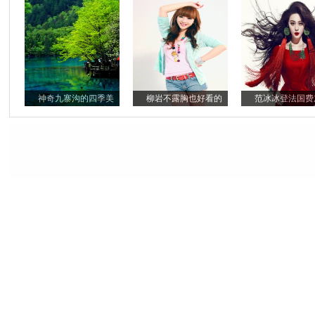
神奇九寨沟的四季美
柳岩不露胸也好看的
范冰冰登法国费