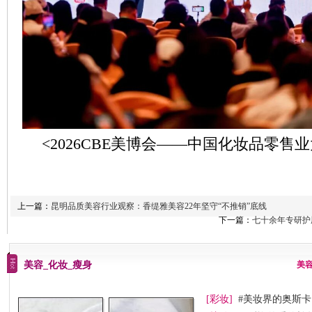
<2026CBE美博会——中国化妆品零售
上一篇：
昆明品质美容行业观察：香缇雅美容22年坚守“不推销”底线
下一篇：
七十余年专研护唇
美容_化妆_瘦身
美
[彩妆]
#美妆界的奥斯卡