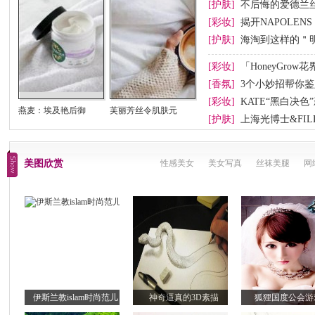
[护肤]
不后悔的爱德兰
[彩妆]
揭开NAPOLENS
Beverly H
[护肤]
海淘到这样的＂
[彩妆]
「HoneyGro
[香氛]
3个小妙招帮你
[彩妆]
KATE“黑白决色
燕麦：埃及艳后御
芙丽芳丝令肌肤元
[护肤]
上海光博士&FIL
布
美图欣赏
性感美女
美女写真
丝袜美腿
网
伊斯兰教islam时尚范儿
神奇逼真的3D素描
狐狸国度公会游