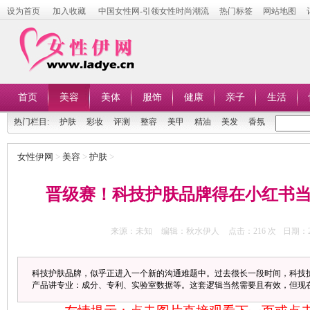
设为首页
加入收藏
中国女性网-引领女性时尚潮流
热门标签
网站地图
首页
美容
美体
服饰
健康
亲子
生活
热门栏目:
护肤
彩妆
评测
整容
美甲
精油
美发
香氛
女性伊网
>
美容
>
护肤
>
晋级赛！科技护肤品牌得在小红书当
来源：未知
编辑：秋水伊人
点击：
216 次
日期：20
科技护肤品牌，似乎正进入一个新的沟通难题中。过去很长一段时间，科技
产品讲专业：成分、专利、实验室数据等。这套逻辑当然需要且有效，但现