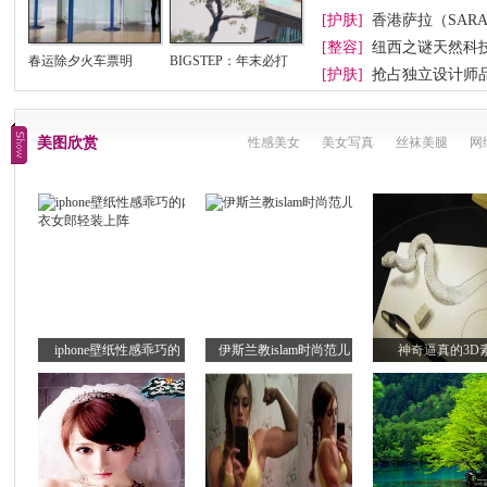
[护肤]
香港萨拉（SAR
[整容]
纽西之谜天然科
春运除夕火车票明
BIGSTEP：年末必打
[护肤]
抢占独立设计师
卡
美图欣赏
性感美女
美女写真
丝袜美腿
网
iphone壁纸性感乖巧的
伊斯兰教islam时尚范儿
神奇逼真的3D