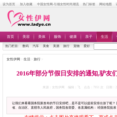
设为首页
加入收藏
中国女性网-引领女性时尚潮流
热门标签
网站地图
首页
美容
美体
服饰
健康
亲子
生活
热门栏目:
数码
汽车
美食
美酒
旅行
宠物
爱好
女性伊网
>
生活
>
旅行
>
2016年部分节假日安排的通知,驴友
来源：女性伊网
编辑：飞
点击：
7951 次
日期：201
让我们来看看国务院新发布的节日安排吧，是不是可以提前安排出游了呢？ 国办
省、自治区、直辖市人民政府，国务院各部委、各直属机构： 经国务院批准