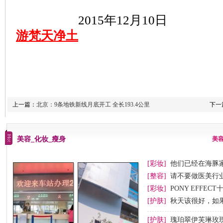
2015年12月10日
游梵天净土
上一篇：
北京：9条地铁新线月底开工 全长193.4公里
下一
美容_化妆_瘦身
美
[彩妆]
他们已经在海豚
[整容]
请不要做医美行业
[彩妆]
PONY EFFEC
节妆
[护肤]
秋天该很好，如
[护肤]
瑰珀翠伊芙琳玫