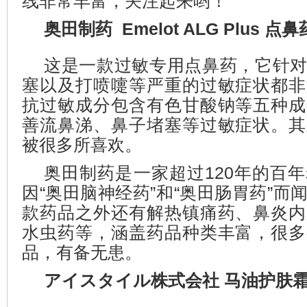
线非常丰富，关注起来哟！
奥田制药 Emelot ALG Plus 点鼻
这是一款过敏专用点鼻药，它针
塞以及打喷嚏等严重的过敏症状都非
抗过敏成分包含有色甘酸钠等五种成
善流鼻涕、鼻子堵塞等过敏症状。其
被很多所喜欢。
奥田制药是一家超过120年的百
因“奥田脑神经药”和“奥田肠胃药”而
款药品之外还有解热镇痛药、鼻炎内
水虫药等，涵盖药品种类丰富，很多
品，有备无患。
アイスタイル株式会社 马油护肤