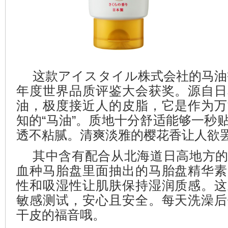
这款アイスタイル株式会社的马油护
年度世界品质评鉴大会获奖。源自日
油，极度接近人的皮脂，它是作为万
知的“马油”。质地十分舒适能够一秒
透不粘腻。清爽淡雅的樱花香让人欲
其中含有配合从北海道日高地方
血种马胎盘里面抽出的马胎盘精华素
性和吸湿性让肌肤保持湿润质感。这
敏感测试，安心且安全。每天洗澡后
干皮的福音哦。