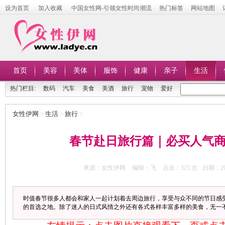
设为首页
加入收藏
中国女性网-引领女性时尚潮流
热门标签
网站地图
首页
美容
美体
服饰
健康
亲子
生活
热门栏目:
数码
汽车
美食
美酒
旅行
宠物
爱好
女性伊网
>
生活
>
旅行
>
春节赴日旅行篇｜必买人气
来源：女性伊网
编辑：飞
点击：
325 次
日期：201
时值春节很多人都会和家人一起计划着去周边旅行，享受与众不同的节日感
的首选之地。除了迷人的日式风情之外还有各式各样丰富多样的美食，无一