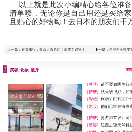
以上就是此次小编精心给各位准
清单喽，无论你是自己用还是买给家
且贴心的好物呦！去日本的朋友们千
上一篇：
春节旅行，关西大阪走起！滑雪？购物？
下一篇：
佳能全画幅专业
美容_化妆_瘦身
美
[整容]
请不要做医美行业
[护肤]
秋天该很好，如
[彩妆]
PONY EFFEC
节妆
[彩妆]
他们已经在海豚
[护肤]
抢占独立设计师
[整容]
纽西之谜天然科