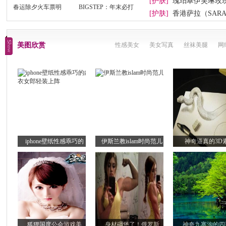
[护肤]
瑰珀翠伊芙琳玫
春运除夕火车票明
BIGSTEP：年末必打
[护肤]
香港萨拉（SAR
卡
美图欣赏
性感美女
美女写真
丝袜美腿
网
iphone壁纸性感乖巧的
伊斯兰教islam时尚范儿
神奇逼真的3D
狐狸国度公会游戏美
身材碉堡了！俄罗斯
神奇九寨沟的四