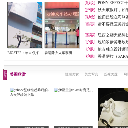
[彩妆]
PONY EFFEC
节妆
[护肤]
秋天该很好，如
[彩妆]
他们已经在海豚
[整容]
请不要做医美行业
[整容]
纽西之谜天然科
[护肤]
瑰珀翠伊芙琳玫
[护肤]
抢占独立设计师
BIGSTEP：年末必打
春运除夕火车票明
[护肤]
香港萨拉（SAR
卡
美图欣赏
性感美女
美女写真
丝袜美腿
网