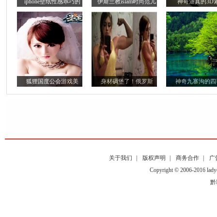
iphone壁纸性感乖巧的
伊斯兰教islam时尚范儿
神奇逼真的3D
狐狸国度公会游戏美
身材碉堡了！俄罗斯
神奇九寨沟的四
关于我们
|
版权声明
|
商务合作
|
广
Copyright © 2006-2016
黔I