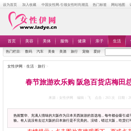
设为首页
加入收藏
中国女性网-引领女性时尚潮流
热门标签
网站地图
首页
美容
美体
服饰
健康
亲子
生活
热门栏目:
数码
汽车
美食
美酒
旅行
宠物
爱好
女性伊网
>
生活
>
旅行
>
春节旅游欢乐购 阪急百货店梅田
来源：女性伊网
编辑：飞
点击：
263 次
日期：201
热闹繁华、充满人情味的大阪作为日本关西旅游的首选地，每年都会吸引成
验。有人说没有去过大阪的日本旅行是不完美的。没错，错过大阪，吃货们