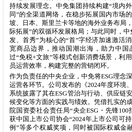
持续发展理念。中免集团持续构建“境内
同”的全渠道网络，在稳步拓展国内市场
坡、日本、斯里兰卡等地的海外业务布局，
际拓展”的双循环发展格局；与此同时，中
发、首秀”为核心的“首”字经济加速激活
宽商品边界，推动国潮出海，助力中国
过“免税+文旅”等模式创新消费场景，利
员运营效率，构建完整的营销闭环。
作为负责任的中央企业，中免将ESG理念
运营各环节。公司发布的《2024年度环境
系统披露了其在ESG管治与行动、供应链
候变化等方面的实践与绩效。凭借扎实的
院国资委社会责任局“央企ESG・先锋100指
获中国上市公司协会“2024年上市公司可
例”等多个权威奖项，同时被国际权威金融杂志《In