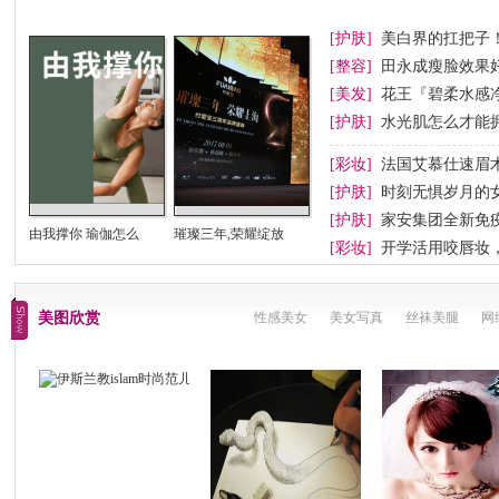
[护肤]
美白界的扛把子！Cr
[整容]
田永成瘦脸效果
[美发]
花王『碧柔水感
[护肤]
水光肌怎么才能
[彩妆]
法国艾慕仕速眉
[护肤]
时刻无惧岁月的
[护肤]
家安集团全新免
由我撑你 瑜伽怎么
璀璨三年,荣耀绽放
[彩妆]
开学活用咬唇妆
美图欣赏
性感美女
美女写真
丝袜美腿
网