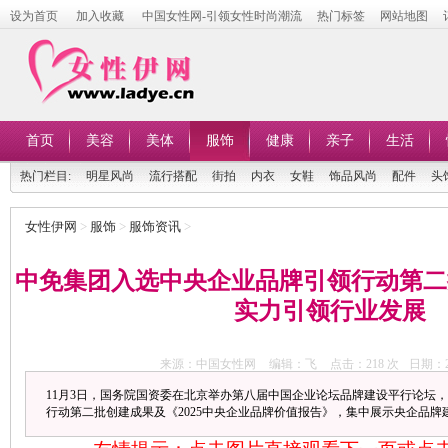
设为首页
加入收藏
中国女性网-引领女性时尚潮流
热门标签
网站地图
首页
美容
美体
服饰
健康
亲子
生活
热门栏目:
明星风尚
流行搭配
街拍
内衣
女鞋
饰品风尚
配件
头
女性伊网
>
服饰
>
服饰资讯
>
中免集团入选中央企业品牌引领行动第二
实力引领行业发展
来源：中国女性网
编辑：飞
点击：
218 次
日期：20
11月3日，国务院国资委在北京举办第八届中国企业论坛品牌建设平行论坛
行动第二批创建成果及《2025中央企业品牌价值报告》，集中展示央企品牌