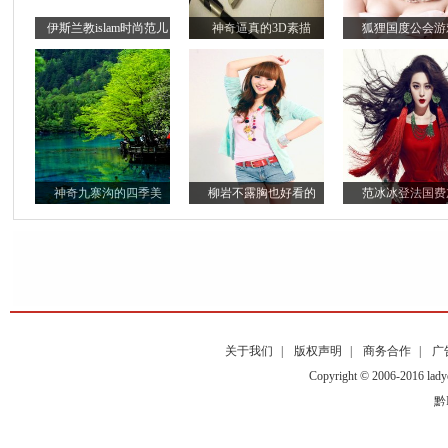
伊斯兰教islam时尚范儿
神奇逼真的3D素描
狐狸国度公会游
神奇九寨沟的四季美
柳岩不露胸也好看的
范冰冰登法国费
关于我们
|
版权声明
|
商务合作
|
广
Copyright © 2006-2016
黔I