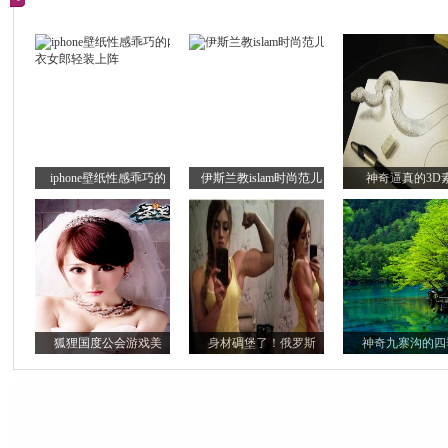
iphone壁纸性感乖巧的
伊斯兰教islam时尚范儿
神奇逼真的3D
狐狸国度公会游戏美
身材碉堡了！俄罗斯
神奇九寨沟的四