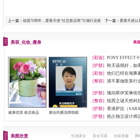
上一篇：
祖国70周年，爱善天使“社交新店商”引领行业新
下一篇：
爱善天使认
美容_化妆_瘦身
美
[彩妆]
PONY EFFEC
节妆
[护肤]
秋天该很好，如
[彩妆]
他们已经在海豚
[整容]
请不要做医美行业
[护肤]
瑰珀翠伊芙琳玫
[整容]
纽西之谜天然科
[护肤]
香港萨拉（SAR
健康优质 俊启食品
康业尚膳洗牌助眠
[护肤]
抢占独立设计师
美图欣赏
性感美女
美女写真
丝袜美腿
网