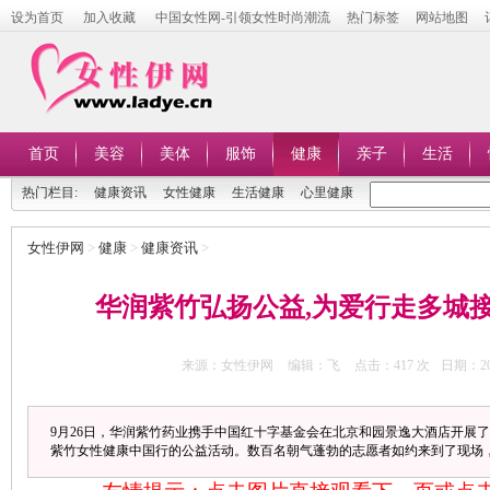
设为首页
加入收藏
中国女性网-引领女性时尚潮流
热门标签
网站地图
首页
美容
美体
服饰
健康
亲子
生活
热门栏目:
健康资讯
女性健康
生活健康
心里健康
女性伊网
>
健康
>
健康资讯
>
华润紫竹弘扬公益,为爱行走多城
来源：女性伊网
编辑：飞
点击：
417 次
日期：201
9月26日，华润紫竹药业携手中国红十字基金会在北京和园景逸大酒店开展了
紫竹女性健康中国行的公益活动。数百名朝气蓬勃的志愿者如约来到了现场