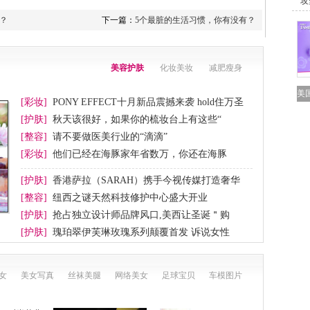
＂攻
？
下一篇：
5个最脏的生活习惯，你有没有？
美容护肤
化妆美妆
减肥瘦身
美
[彩妆]
PONY EFFECT十月新品震撼来袭 hold住万圣
节妆
[护肤]
秋天该很好，如果你的梳妆台上有这些“
[整容]
请不要做医美行业的“滴滴”
[彩妆]
他们已经在海豚家年省数万，你还在海豚
[护肤]
香港萨拉（SARAH）携手今视传媒打造奢华
[整容]
纽西之谜天然科技修护中心盛大开业
[护肤]
抢占独立设计师品牌风口,美西让圣诞＂购
[护肤]
瑰珀翠伊芙琳玫瑰系列颠覆首发 诉说女性
女
美女写真
丝袜美腿
网络美女
足球宝贝
车模图片