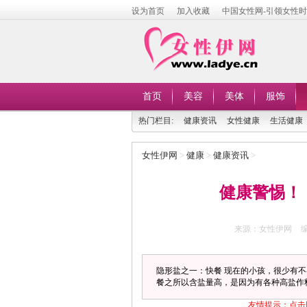
设为首页
加入收藏
中国女性网-引领女性
首页
美容
美体
服饰
热门栏目:
健康资讯
女性健康
生活健康
女性伊网
>
健康
>
健康资讯
>
健康警惕！
来源：女性伊网
隐形盐之一：快餐 现在的小孩，很少有
餐之所以含盐量高，是因为有各种高盐作料
友情提示：点击