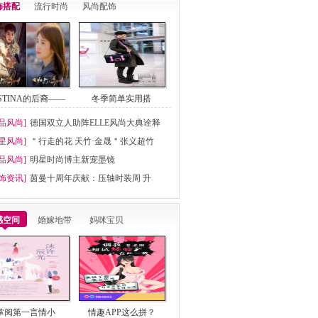
饰搭配
流行时尚
风尚配饰
ESTINA的后裔——
冬季简单实用搭
品风尚]
德国双立人助阵ELLE风尚大典诠释
星风尚]
＂行走的花 天竹·金晟＂张义超竹
品风尚]
明星时尚博主新宠墨镜
饰资讯]
茵曼十周年庆献：压轴时装周 升
感空间
婚嫁地带
妈咪宝贝
掌阅第一言情小
情趣APP这么拼？