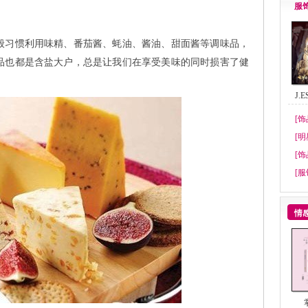
服
习惯利用味精、番茄酱、蚝油、酱油、甜面酱等调味品，
品也都是含盐大户，总是让我们在享受美味的同时损害了健
J.
[饰
[明
[饰
[服
情