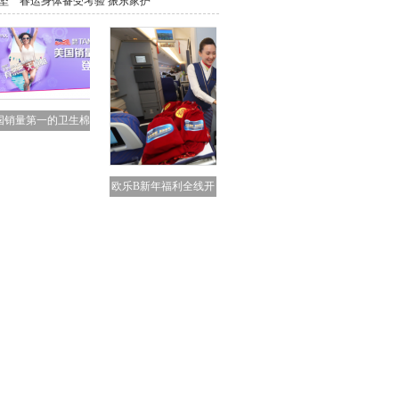
坚＂春运身体备受考验 振东家护
国销量第一的卫生棉
条
欧乐B新年福利全线开
启