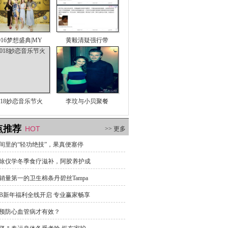
016梦想盛典|MY
黄毅清疑强行带
018妙恋音乐节火
李玟与小贝聚餐
点推荐
HOT
>> 更多
间里的“轻功绝技”，果真便塞停
咏仪学冬季食疗滋补，阿胶养护成
销量第一的卫生棉条丹碧丝Tampa
B新年福利全线开启 专业赢家畅享
预防心血管病才有效？