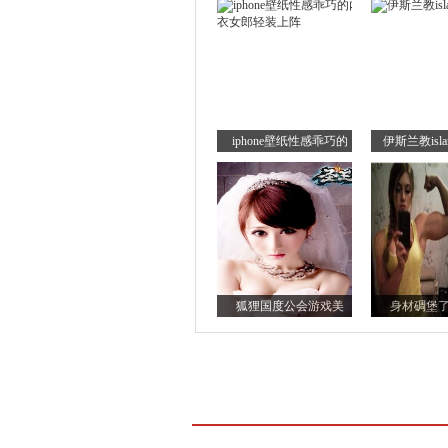
iphone壁纸性感乖巧的
伊斯兰教is
狐狸国度公会游戏美
身材碉堡