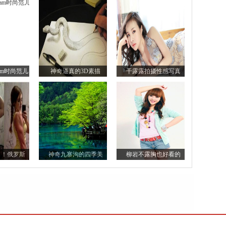
lam时尚范儿
神奇逼真的3D素描
干露露拍摄性感写真
了！俄罗斯
神奇九寨沟的四季美
柳岩不露胸也好看的