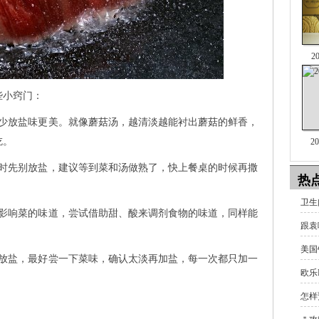
2
小窍门：
放盐味更美。就像蘑菇汤，越清淡越能衬出蘑菇的鲜香，
吃。
2
先别放盐，建议等到菜和汤做熟了，快上餐桌的时候再撒
热
卫生
响菜的味道，尝试借助甜、酸来调剂食物的味道，同样能
跟袁
美国
盐，最好尝一下菜味，确认太淡再加盐，每一次都只加一
欧乐
怎样