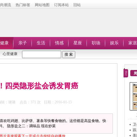
时尚潮流
热门标签
网站地图
订阅本站
旧站
健康
亲子
生活
情感
星座
职场
娱乐
家居
心里健康
！四类隐形盐会诱发胃癌
编辑：璐璐
点击：
371 次
日期：2016-01-15
不喜欢吃鸡翅、比萨饼、薯条等快餐食物的。这些都是高盐食物。快
卫
。 隐形盐之二：调味品 现在炒菜
跟
美
图片直接观看下一页或点击按钮自动播放