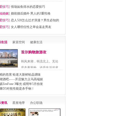
爱技巧]
情场如鱼得水的恋爱技巧
福婚姻]
婚前婚后婚外 男人的3重性格
爱技巧]
恋人520怎么过才浪漫？男生必知的
爱技巧]
女人哪些任性之举会逼走男友
彩生活
家居空间
健康生活
首尔购物旅游攻
韩风来潮，韩流北上。无论
是衣着装扮，还是生活追求
都..
精的危害 蛤老大新鲜蛤晶调味
潮酒吧——开启魅力义乌高端娱
硕ZenFone 3曝光 或明年5月份发
康D5对焦性能是杀手锏！
乐资讯
星座地带
办公职场