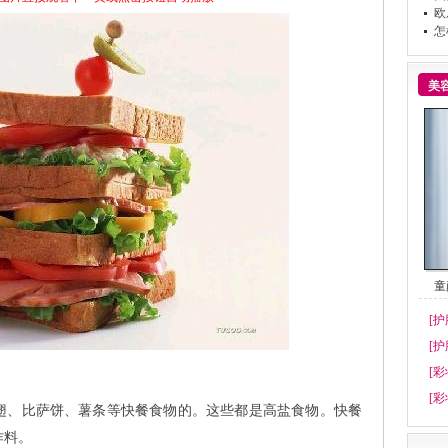
欧
怎
美
童
[护
[护
[彩
[彩
、比萨饼、薯条等快餐食物的。这些都是高盐食物。快餐
作料。