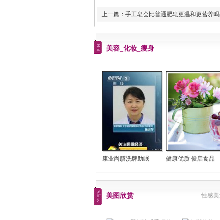
上一篇：
手工皂会比普通肥皂更温和更营养吗
美容_化妆_瘦身
康业尚膳洗牌助眠
健康优质 俊启食品
美图欣赏
性感美