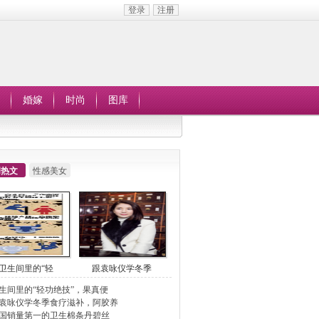
登录
注册
婚嫁
时尚
图库
周热文
性感美女
卫生间里的“轻
跟袁咏仪学冬季
生间里的“轻功绝技”，果真便
袁咏仪学冬季食疗滋补，阿胶养
国销量第一的卫生棉条丹碧丝