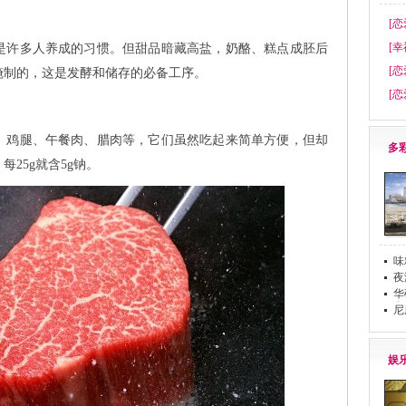
[恋
[幸
许多人养成的习惯。但甜品暗藏高盐，奶酪、糕点成胚后
[恋
腌制的，这是发酵和储存的必备工序。
[恋
鸡腿、午餐肉、腊肉等，它们虽然吃起来简单方便，但却
多
25g就含5g钠。
味
夜
华
布
尼
娱