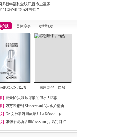
乐B新年福利全线开启 专业赢家
样预防心血管病才有效？
容护肤
美体瘦身
发型靓发
颜肌肤,CNPRx希
感恩陪伴，自然
肤]
夏天护肤,和玻尿酸的保水力匹敌
肤]
万万没想到,Skinception肌肤修护精油
妆]
Get女神泰妍同款彩片La Déesse，你
妆]
张馨予现场助阵MissZhang，高定口红