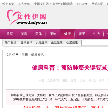
设为首页
加入收藏
中国女性网-引领女性时尚潮流
热门标签
网站地图
首页
美容
美体
服饰
健康
亲子
生活
热门栏目:
健康资讯
女性健康
生活健康
心里健康
女性伊网
>
健康
>
健康资讯
>
健康科普：预防肺癌关键要减
来源：女性伊网
编辑：璐璐
点击：
414 次
日期：20
肺癌目前已成为第一大癌症，被气出来的肺癌引发了社会的关注。那么肺癌
（肺癌预防要注意先防五气） 第一种气大气 工业污染、工地扬尘、汽车尾气