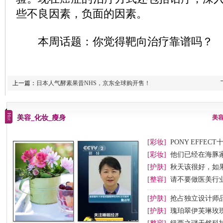
些不良因素，负面的因素。
本周话题：你觉得靶向治疗靠谱吗？
上一篇：
日本人气酵素果昔NHS，京东全球购开售！
美容_化妆_瘦身
美
[彩妆]
PONY EFFEC
节妆
[彩妆]
他们已经在海豚
[护肤]
秋天该很好，如
[整容]
请不要做医美行业
[护肤]
抢占独立设计师
[护肤]
瑰珀翠伊芙琳玫