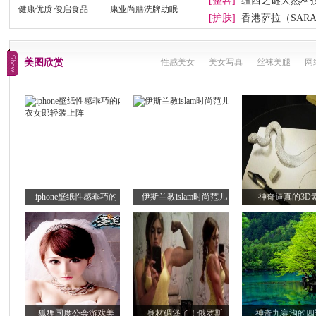
[整容]
纽西之谜天然科
健康优质 俊启食品
康业尚膳洗牌助眠
[护肤]
香港萨拉（SAR
美图欣赏
性感美女
美女写真
丝袜美腿
网
iphone壁纸性感乖巧的
伊斯兰教islam时尚范儿
神奇逼真的3D
狐狸国度公会游戏美
身材碉堡了！俄罗斯
神奇九寨沟的四