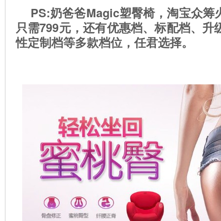
PS:
奶爸爸
Magic
塑臀椅，淘宝众筹
只需
799
元，还有优惠档、标配档、升
性定制档等多款档位，任君选择。