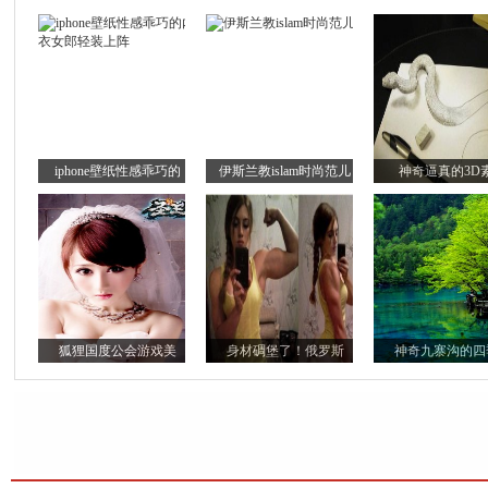
iphone壁纸性感乖巧的
伊斯兰教islam时尚范儿
神奇逼真的3D
狐狸国度公会游戏美
身材碉堡了！俄罗斯
神奇九寨沟的四