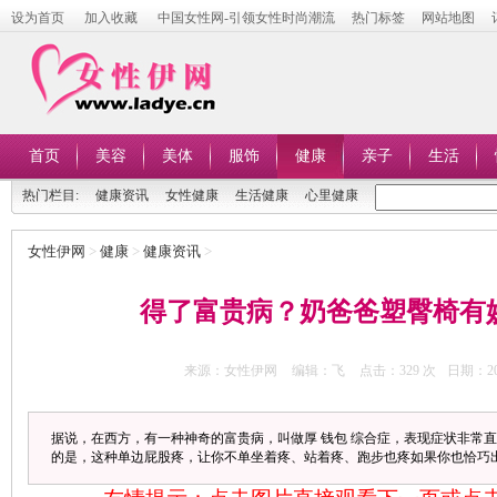
设为首页
加入收藏
中国女性网-引领女性时尚潮流
热门标签
网站地图
首页
美容
美体
服饰
健康
亲子
生活
热门栏目:
健康资讯
女性健康
生活健康
心里健康
女性伊网
>
健康
>
健康资讯
>
得了富贵病？奶爸爸塑臀椅有
来源：女性伊网
编辑：飞
点击：
329 次
日期：201
据说，在西方，有一种神奇的富贵病，叫做厚 钱包 综合症，表现症状非常
的是，这种单边屁股疼，让你不单坐着疼、站着疼、跑步也疼如果你也恰巧