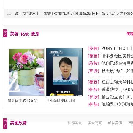
上一篇：
哈唯纳双十一优惠狂欢“价”日哈乐园 最高2折起
下一篇：
以匠人之心煨好
美容_化妆_瘦身
美
[彩妆]
PONY EFFEC
节妆
[整容]
请不要做医美行业
[彩妆]
他们已经在海豚
[护肤]
秋天该很好，如
[整容]
纽西之谜天然科
[护肤]
香港萨拉（SAR
[护肤]
抢占独立设计师
健康优质 俊启食品
康业尚膳洗牌助眠
[护肤]
瑰珀翠伊芙琳玫
美图欣赏
性感美女
美女写真
丝袜美腿
网