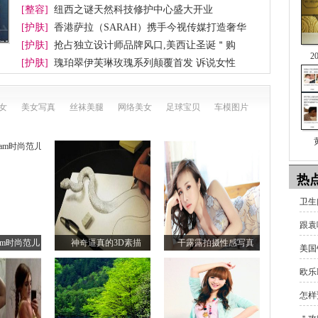
[整容]
纽西之谜天然科技修护中心盛大开业
[护肤]
香港萨拉（SARAH）携手今视传媒打造奢华
[护肤]
抢占独立设计师品牌风口,美西让圣诞＂购
2
[护肤]
瑰珀翠伊芙琳玫瑰系列颠覆首发 诉说女性
女
美女写真
丝袜美腿
网络美女
足球宝贝
车模图片
热
卫生
跟袁
lam时尚范儿
神奇逼真的3D素描
干露露拍摄性感写真
美国
欧乐
怎样