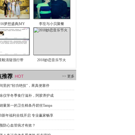
016梦想盛典|MY
李玟与小贝聚餐
黄毅清疑强行带
2018妙恋音乐节火
点推荐
HOT
>> 更多
间里的“轻功绝技”，果真便塞停
咏仪学冬季食疗滋补，阿胶养护成
销量第一的卫生棉条丹碧丝Tampa
B新年福利全线开启 专业赢家畅享
预防心血管病才有效？