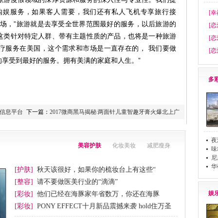
购娱服务，如果客人需要，我们还有私人飞机专享旅行接
[幸
市场，”旅游就是去享受全世界范围最好的服务，以后旅游的
[恋
这类针对特定人群、带有主题性质的产品，也将是一种旅游
[恋
疗服务在美国，这个需求和市场是一直存在的， 我们要做
[恋
享受到最好的服务。拥有美满的家庭和人生。”
多
信息平台
下一篇：
2017微商黑马揭秘:两面针儿童智趣牙膏火爆北上广
夜
美容护肤
化妆美妆
减肥瘦身
味
尼
华
[护肤]
秋天该很好，如果你的梳妆台上有这些“
布
[整容]
请不要做医美行业的“滴滴”
娱
[彩妆]
他们已经在海豚家年省数万，你还在海豚
[彩妆]
PONY EFFECT十月新品震撼来袭 hold住万圣
节妆