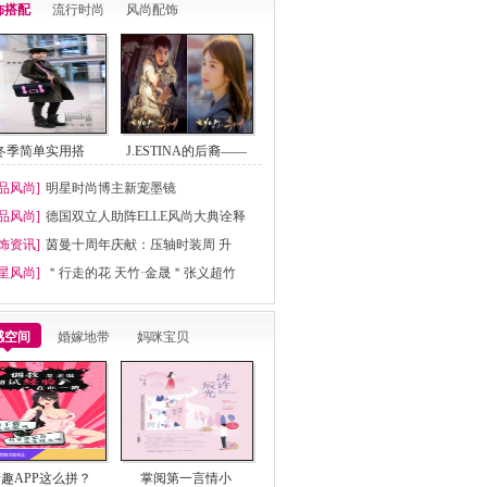
饰搭配
流行时尚
风尚配饰
冬季简单实用搭
J.ESTINA的后裔——
品风尚]
明星时尚博主新宠墨镜
品风尚]
德国双立人助阵ELLE风尚大典诠释
饰资讯]
茵曼十周年庆献：压轴时装周 升
星风尚]
＂行走的花 天竹·金晟＂张义超竹
感空间
婚嫁地带
妈咪宝贝
趣APP这么拼？
掌阅第一言情小