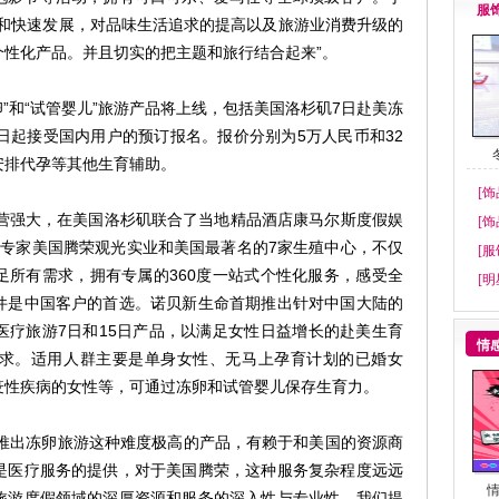
服
伸和快速发展，对品味生活追求的提高以及旅游业消费升级的
个性化产品。并且切实的把主题和旅行结合起来”。
”和“试管婴儿”旅游产品将上线，包括美国洛杉矶7日赴美冻
日起接受国内用户的预订报名。报价分别为5万人民币和32
安排代孕等其他生育辅助。
[饰
强大，在美国洛杉矶联合了当地精品酒店康马尔斯度假娱
[饰
地专家美国腾荣观光实业和美国最著名的7家生殖中心，不仅
[服
足所有需求，拥有专属的360度一站式个性化服务，感受全
[明
件是中国客户的首选。诺贝新生命首期推出针对中国大陆的
医疗旅游7日和15日产品，以满足女性日益增长的赴美生育
情
求。适用人群主要是单身女性、无马上孕育计划的已婚女
疫性疾病的女性等，可通过冻卵和试管婴儿保存生育力。
推出冻卵旅游这种难度极高的产品，有赖于和美国的资源商
是医疗服务的提供，对于美国腾荣，这种服务复杂程度远远
情
旅游度假领域的深厚资源和服务的深入性与专业性。我们提