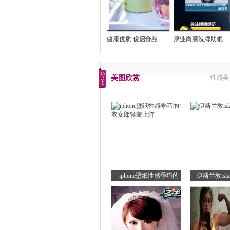
健康优质 俊启食品
康业尚膳洗牌助眠
美图欣赏
性感美
iphone壁纸性感乖巧的
伊斯兰教is