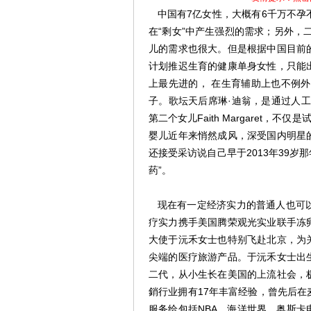
中国有7亿女性，大概有6千万不孕
在“剩女”中产生强烈的需求；另外，
儿的需求也很大。但是根据中国目前
计划推迟生育的健康单身女性，只能
上最先进的， 在生育辅助上也不例
子。歌坛天后席琳·迪翁，是通过人
第二个女儿Faith Margaret，
婴儿近年来悄然成风，深受国内明星
还接受采访说自己早于2013年39岁
药”。
现在有一定经济实力的普通人也可以
疗实力携手美国腾荣观光实业联手冻
大使于沅禾女士也特别飞赴北京，为
尖端的医疗旅游产品。于沅禾女士出
二代，从小生长在美国的上流社会，
銷行业拥有17年丰富经验，曾先后
服务给包括NBA、海洋世界、奥斯