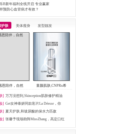
乐B新年福利全线开启 专业赢家
样预防心血管病才有效？
容护肤
美体瘦身
发型靓发
感恩陪伴，自然
童颜肌肤,CNPRx希
肤]
万万没想到,Skinception肌肤修护精油
妆]
Get女神泰妍同款彩片La Déesse，你
肤]
夏天护肤,和玻尿酸的保水力匹敌
妆]
张馨予现场助阵MissZhang，高定口红