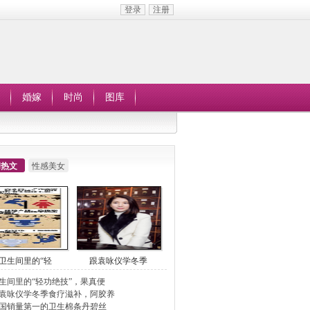
登录
注册
婚嫁
时尚
图库
周热文
性感美女
卫生间里的“轻
跟袁咏仪学冬季
生间里的“轻功绝技”，果真便
袁咏仪学冬季食疗滋补，阿胶养
国销量第一的卫生棉条丹碧丝