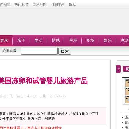
时尚潮流
热门标签
网站地图
订阅本站
旧站
健康
亲子
生活
情感
星座
职场
娱乐
家居
心里健康
美国冻卵和试管婴儿旅游产品
编辑：飞
点击：
455 次
日期：2017-05-25
的家庭；随着大城市里的大龄女性群体越来越大，冻卵在剩女中产生
卫
女性年龄的变化生 育力下降，对试管
跟
美
图片直接观看下一页或点击按钮自动播放