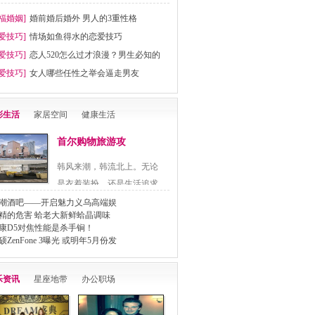
福婚姻]
婚前婚后婚外 男人的3重性格
爱技巧]
情场如鱼得水的恋爱技巧
爱技巧]
恋人520怎么过才浪漫？男生必知的
爱技巧]
女人哪些任性之举会逼走男友
彩生活
家居空间
健康生活
首尔购物旅游攻
韩风来潮，韩流北上。无论
是衣着装扮，还是生活追求
都..
潮酒吧——开启魅力义乌高端娱
精的危害 蛤老大新鲜蛤晶调味
康D5对焦性能是杀手锏！
硕ZenFone 3曝光 或明年5月份发
乐资讯
星座地带
办公职场