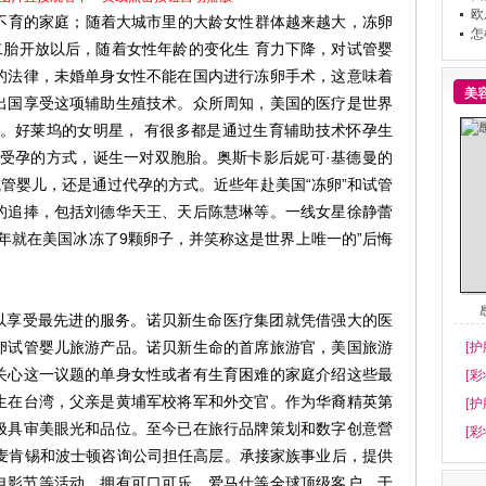
欧
不育的家庭；随着大城市里的大龄女性群体越来越大，冻卵
怎
二胎开放以后，随着女性年龄的变化生 育力下降，对试管婴
的法律，未婚单身女性不能在国内进行冻卵手术，这意味着
美
出国享受这项辅助生殖技术。众所周知，美国的医疗是世界
外。好莱坞的女明星， 有很多都是通过生育辅助技术怀孕生
工受孕的方式，诞生一对双胞胎。奥斯卡影后妮可·基德曼的
不仅是试管婴儿，还是通过代孕的方式。近些年赴美国“冻卵”和试管
的追捧，包括刘德华天王、天后陈慧琳等。一线女星徐静蕾
那年就在美国冰冻了9颗卵子，并笑称这是世界上唯一的”后悔
享受最先进的服务。诺贝新生命医疗集团就凭借强大的医
卵试管婴儿旅游产品。诺贝新生命的首席旅游官，美国旅游
[护
关心这一议题的单身女性或者有生育困难的家庭介绍这些最
[彩
生在台湾，父亲是黄埔军校将军和外交官。作为华裔精英第
[护
极具审美眼光和品位。至今已在旅行品牌策划和数字创意營
[彩
在麦肯锡和波士顿咨询公司担任高层。承接家族事业后，提供
卡电影节等活动，拥有可口可乐、爱马仕等全球顶级客户。于