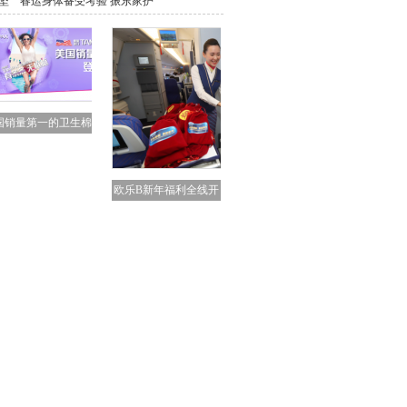
坚＂春运身体备受考验 振东家护
国销量第一的卫生棉
条
欧乐B新年福利全线开
启