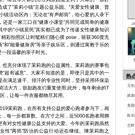
成了“茉莉小镇”主题公益乐园。“关爱女性健康、普
小镇活动区内：无论在“有声邮筒”，给心爱的人录下
，还是一家三口在“健康小课堂”共同完成简单的健康
2
其中的“小镇居民”其实都已成为了传递女性健康知识
精彩拍照区让时髦精们随心摆 pose，斩获360度无
场”和“能量健身房”等亲子娱乐区，则通过寓教于乐的
受一段温馨的亲子时光。
也充分体现了茉莉跑的公益属性。茉莉跑的赛事包
赞“超有诚意”。大家不知道的是，即便只是其中的一
热
，是在满足速干、排汗的专业性同时，坚持采用环保染
卫生
简洁大方，鼓励跑友们重复使用;此外，每年剩余的T
地区，让每一件衣服都物尽其用。
跟袁
美国
19茉莉跑，在所有支持公益的爱心跑者参与下，画
欧乐
，每一步都算数。在方寸之间，近5000名跑者用脚
更有对女性健康公益支持的大爱。今年的茉莉跑虽然
怎样
女性“两癌”防治的公益行动还在继续。继茉莉跑之