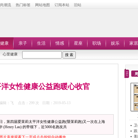
时尚潮流
热门标签
网站地图
订阅本站
旧站
健康
亲子
生活
情感
星座
职场
娱乐
家居
心里健康
太平洋女性健康公益跑暖心收官
编辑：飞
点击：
299 次
日期：2019-05-13
1日，第四届爱茉莉太平洋女性健康公益跑(暨茉莉跑)又一次在上海
卫
nry Lau) 的带领下，近5000名跑友共
跟
美
图片直接观看下一页或点击按钮自动播放