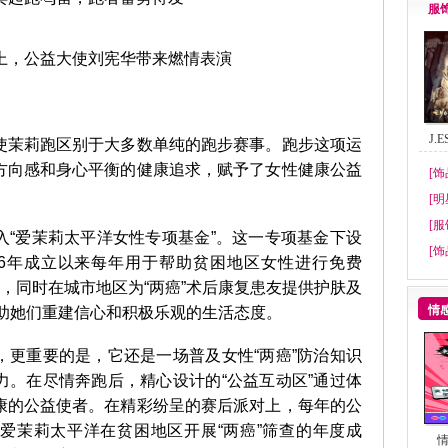
服
，公益大使刘宪华带来燃情表演
J.
茉莉跑区别于大多数单纯的跑步赛事。跑步这项运
方向感和身心平衡的健康追求，赋予了女性健康公益
[饰
[明
[服
爱茉莉太平洋女性专项基金”。这一专项基金下设
[饰
16年成立以来每年用于帮助贫困地区女性进行免费
识，同时在城市地区为“两癌”术后康复患友提供护肤及
情
、帮助她们重建信心和积极乐观的生活态度。
重要的是，它还是一场普及女性“两癌”防治知识
力。在尽情奔跑后，精心设计的“公益互动区”通过体
康的公益使者。在精彩纷呈的赛后派对上，每年的公
爱茉莉太平洋在贫困地区开展“两癌”筛查的年度成
情