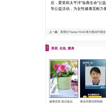
后，爱茉莉太平洋“妆典生命”公
等公益活动，为女性健康贡献力
上一篇：
美维仕Vitamin World 致力推动中
美容_化妆_瘦身
健康优质 俊启食品
康业尚膳洗牌助眠