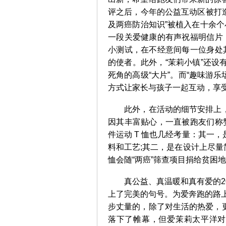
评之后，今年的公益互动区被打造
及两癌防治知识”被植入在十余个
一段关爱健康的有声祝福明信片
小测试，在不经意间每一位身处
的使者。此外，“茉莉小镇”还设有
死角的高级“大片”。而“趣味游乐
方式让家长与孩子一起互动，享
此外，在活动的细节安排上，
因其丰富贴心，一直被跑友们称
件运动 T 恤也几经考量：其一
料和工艺;其二，是在设计上尽量
恤会随“两癌”筛查项目捐给贫困
真公益、真温暖和真有爱的20
上了完美的句号。为爱奔跑的路上
步丈量的，除了对生活的热爱，
落下了帷幕，但爱茉莉太平洋对