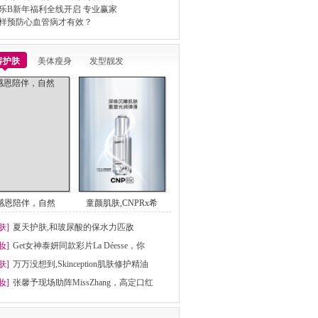
乐B新年福利全线开启 专业赢家
样预防心血管病才有效？
容护肤
美体瘦身
发型靓发
感恩陪伴，自然
童颜肌肤,CNPRx希
肤]
夏天护肤,和玻尿酸的保水力匹敌
妆]
Get女神泰妍同款彩片La Déesse，你
肤]
万万没想到,Skinception肌肤修护精油
妆]
张馨予现场助阵MissZhang，高定口红