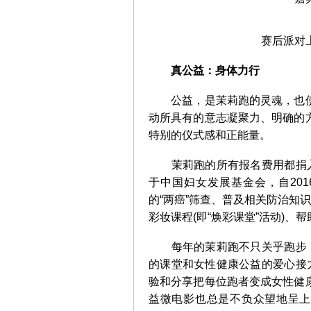
赛后派对上
真公益：身体力行
公益，是茉莉跑的灵魂，也使
动所具有的意志凝聚力、明确的
特别的仪式感和正能量。
茉莉跑的所有报名费用都捐入“
于中国妇女发展基金会，自20
的“两癌”筛查、普及相关防治知
彩妆课程(即“焕彩课堂”活动)
每年的茉莉跑不只关乎跑步，更
的课堂和女性健康公益的爱心接
验和分享把每位跑者变成女性健
益微电影也总是不负众望地呈上