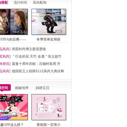
饰搭配
流行时尚
风尚配饰
ESTINA的后裔——
冬季简单实用搭
品风尚]
明星时尚博主新宠墨镜
星风尚]
＂行走的花 天竹·金晟＂张义超竹
饰资讯]
茵曼十周年庆献：压轴时装周 升
品风尚]
德国双立人助阵ELLE风尚大典诠释
感空间
婚嫁地带
妈咪宝贝
趣APP这么拼？
掌阅第一言情小