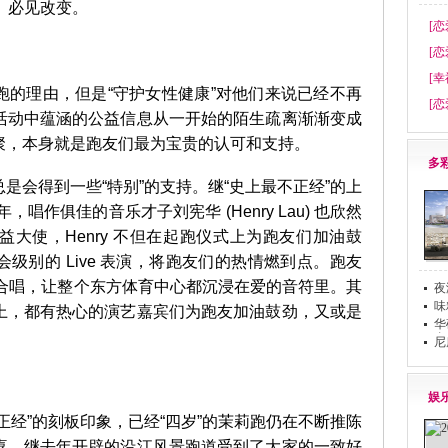
动、必见改变。
[恋
[恋
[幸
理由，但是“守护女性健康”对他们来说已经不再
[恋
活动中蕴涵的公益信息从一开始的陌生疏离渐渐变成
聚，本身就是跑友们最为宝贵的认可和支持。
多
会得到一些“特别”的支持。继“史上最不正经”的上
唱作俱佳的音乐才子刘宪华 (Henry Lau) 也欣然
大使，Henry 不但在起跑仪式上为跑友们加油鼓
级别的 Live 表演，将跑友们的热情燃到点。跑友
的大合唱，让整个东方体育中心都沉浸在爱的音符里。其
夜
味
上，都有热心的演艺嘉宾们为跑友加油鼓劲，又或是
华
。
布
尼
娱
经”的刻板印象，已经“四岁”的茉莉跑仍在不断推陈
喜。继去年开辟的沿江风景跑道受到了大家的一致好