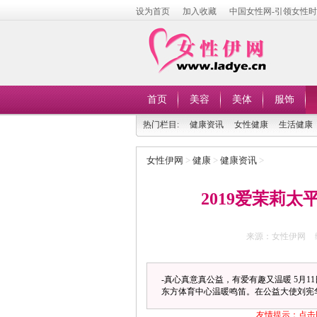
设为首页
加入收藏
中国女性网-引领女性
首页
美容
美体
服饰
热门栏目:
健康资讯
女性健康
生活健康
女性伊网
>
健康
>
健康资讯
>
2019爱茉莉
来源：女性伊网
-真心真意真公益，有爱有趣又温暖 5月1
东方体育中心温暖鸣笛。在公益大使刘宪华 (He
友情提示：点击