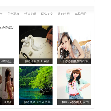
女
美女写真
丝袜美腿
网络美女
足球宝贝
车模图片
lam时尚范儿
神奇逼真的3D素描
干露露拍摄性感写真
了！俄罗斯
神奇九寨沟的四季美
柳岩不露胸也好看的