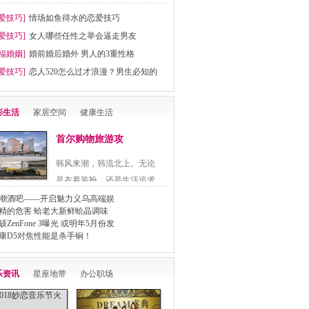
爱技巧]
情场如鱼得水的恋爱技巧
爱技巧]
女人哪些任性之举会逼走男友
福婚姻]
婚前婚后婚外 男人的3重性格
爱技巧]
恋人520怎么过才浪漫？男生必知的
彩生活
家居空间
健康生活
首尔购物旅游攻
韩风来潮，韩流北上。无论
是衣着装扮，还是生活追求
都..
潮酒吧——开启魅力义乌高端娱
精的危害 蛤老大新鲜蛤晶调味
硕ZenFone 3曝光 或明年5月份发
康D5对焦性能是杀手锏！
乐资讯
星座地带
办公职场