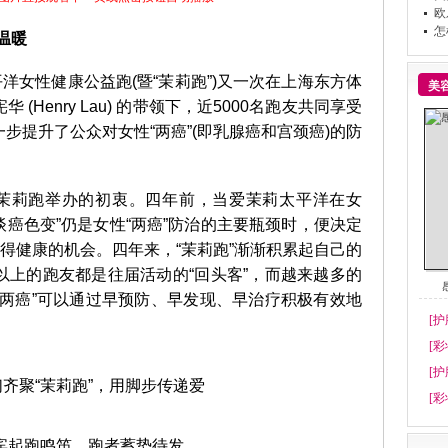
欧
怎
温暖
女性健康公益跑(暨“茉莉跑”)又一次在上海东方体
美
Henry Lau) 的带领下，近5000名跑友共同享受
步提升了公众对女性“两癌”(即乳腺癌和宫颈癌)的防
茉莉跑举办的初衷。四年前，当爱茉莉太平洋在女
谈癌色变”仍是女性“两癌”防治的主要瓶颈时，便决定
获得健康的机会。四年来，“茉莉跑”渐渐积累起自己的
以上的跑友都是往届活动的“回头客”，而越来越多的
“两癌”可以通过早预防、早发现、早治疗积极有效地
[护
[彩
[护
聚“茉莉跑”，用脚步传递爱
[彩
跑鸣笛，跑者蓄势待发