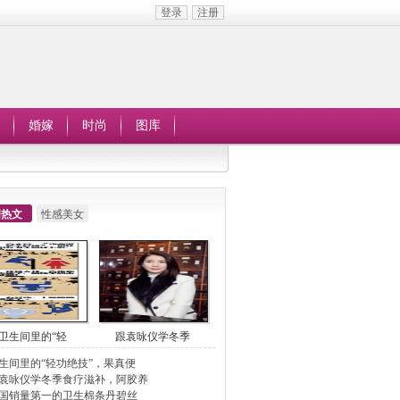
登录
注册
婚嫁
时尚
图库
周热文
性感美女
卫生间里的“轻
跟袁咏仪学冬季
生间里的“轻功绝技”，果真便
袁咏仪学冬季食疗滋补，阿胶养
国销量第一的卫生棉条丹碧丝