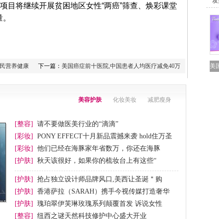
＂攻
益项目将继续开展贫困地区女性“两癌”筛查、焕彩课堂
量。
美
国全民营养健康
下一篇：
美国癌症前十医院,中国患者人均医疗减免40万
美容护肤
化妆美妆
减肥瘦身
[整容]
请不要做医美行业的“滴滴”
[彩妆]
PONY EFFECT十月新品震撼来袭 hold住万圣
节妆
[彩妆]
他们已经在海豚家年省数万，你还在海豚
[护肤]
秋天该很好，如果你的梳妆台上有这些“
[护肤]
抢占独立设计师品牌风口,美西让圣诞＂购
[护肤]
香港萨拉（SARAH）携手今视传媒打造奢华
[护肤]
瑰珀翠伊芙琳玫瑰系列颠覆首发 诉说女性
[整容]
纽西之谜天然科技修护中心盛大开业