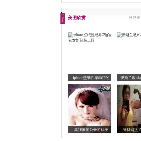
美图欣赏
性感美
iphone壁纸性感乖巧的
伊斯兰教is
狐狸国度公会游戏美
身材碉堡