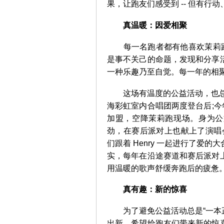
果，让跑友们感受到 -- 但有行
真温暖：因爱相聚
每一名跑者都有他喜欢茉莉跑的
是事不关己的命题，发现和分享
一种乐趣乃至自觉。每一年的相
这场有温度的公益活动，也总是
海彩虹室内合唱团两度登台后;今年，
加盟，空降茉莉跑现场。身为公益
劲，在赛后派对上也献上了演唱会
们跟着 Henry 一起进行了爱
实，每年在沿途赛道和赛后派对
用温暖的歌声舒缓奔跑后的疲惫
真有趣：新的惊喜
为了避免公益活动总是“一本正
出新，希望给跑友们带来新的惊