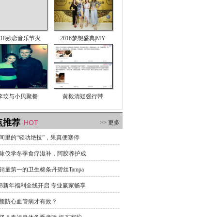
018妙恋音乐节火
2016梦想盛典|MY
李玟与小贝聚餐
黄毅清疑强行带
点推荐
HOT
>> 更多
间里的“轻功绝技”，果真便塞停
咏仪学冬季食疗滋补，阿胶养护成
销量第一的卫生棉条丹碧丝Tampa
B新年福利全线开启 专业赢家畅享
预防心血管病才有效？