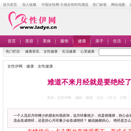
设为首页
加入收藏
中国女性网-引领女性时尚潮流
热门标签
网站地图
首页
美容
美体
服饰
健康
亲子
生活
热门栏目:
健康资讯
女性健康
生活健康
心里健康
女性伊网
>
健康
>
女性健康
>
难道不来月经就是要绝经
来源：女性伊网
编辑：璐璐
点击：
559 次
日期：20
一个人流后月经稀少的朋友向我咨询，说月经量很少，但是很规律，担心会造
流会造成绝经，还是担心月经量少会造成绝经？ 她说她都担心。 绝经是怎么