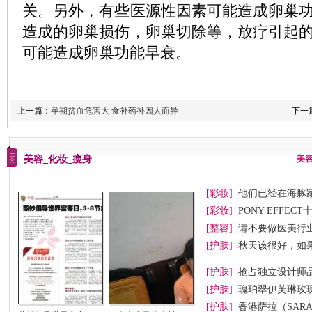
关。另外，有些医源性因素可能造成卵巢
造成的卵巢损伤，卵巢切除等，放疗引起
可能造成卵巢功能早衰。
上一篇：
孕期贫血危害大 食补药补因人而异
下一
美容_化妆_瘦身
美
[彩妆]
他们已经在海豚
[彩妆]
PONY EFFEC
节妆
[整容]
请不要做医美行业
[护肤]
秋天该很好，如
[护肤]
抢占独立设计师
[护肤]
瑰珀翠伊芙琳玫
[护肤]
香港萨拉（SAR