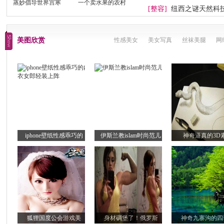
蒸妙倡导世界宫寒
一个卖水果的农村
[整容]
纽西之谜天然科
美图欣赏
性感美女
美女写真
丝袜美腿
网
iphone壁纸性感乖巧的
伊斯兰教islam时尚范儿
神奇逼真的3D
狐狸国度公会游戏美
身材碉堡了！俄罗斯
神奇九寨沟的四