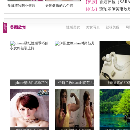
[护肤]
香港萨拉（SAR
夜班族预防亚健康
身体健康的八个信
[护肤]
瑰珀翠伊芙琳玫
美图欣赏
性感美女
美女写真
丝袜美腿
网
iphone壁纸性感乖巧的
伊斯兰教islam时尚范儿
神奇逼真的3D