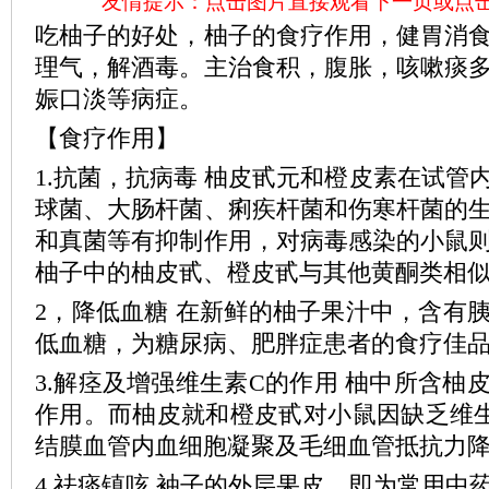
友情提示：点击图片直接观看下一页或点
吃柚子的好处，柚子的食疗作用，健胃消
理气，解酒毒。主治食积，腹胀，咳嗽痰
娠口淡等病症。
【食疗作用】
1.抗菌，抗病毒 柚皮甙元和橙皮素在试管
球菌、大肠杆菌、痢疾杆菌和伤寒杆菌的
和真菌等有抑制作用，对病毒感染的小鼠
柚子中的柚皮甙、橙皮甙与其他黄酮类相
2，降低血糖 在新鲜的柚子果汁中，含有
低血糖，为糖尿病、肥胖症患者的食疗佳
3.解痉及增强维生素C的作用 柚中所含柚
作用。而柚皮就和橙皮甙对小鼠因缺乏维
结膜血管内血细胞凝聚及毛细血管抵抗力
4.祛痰镇咳 袖子的外层果皮，即为常用中