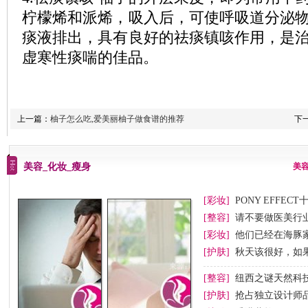
柠檬烯和派烯，吸入后，可使呼吸道分泌
痰液排出，具有良好的祛痰镇咳作用，是
虚寒性痰喘的佳品。
上一篇：
柚子怎么吃,爱美丽柚子做食谱的推荐
下
美容_化妆_瘦身
美
[彩妆]
PONY EFFEC
节妆
[整容]
请不要做医美行业
[彩妆]
他们已经在海豚
[护肤]
秋天该很好，如
[整容]
纽西之谜天然科
[护肤]
抢占独立设计师