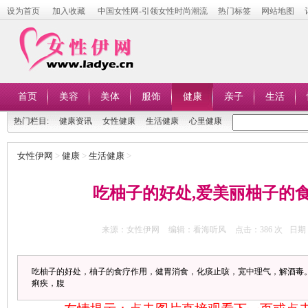
设为首页
加入收藏
中国女性网-引领女性时尚潮流
热门标签
网站地图
首页
美容
美体
服饰
健康
亲子
生活
热门栏目:
健康资讯
女性健康
生活健康
心里健康
女性伊网
>
健康
>
生活健康
>
吃柚子的好处,爱美丽柚子的
来源：女性伊网
编辑：看海听风
点击：
386 次
日期：
吃柚子的好处，柚子的食疗作用，健胃消食，化痰止咳，宽中理气，解酒毒
痢疾，腹