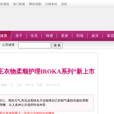
时尚潮流
热门标签
网站地图
订阅本站
旧站
健康
亲子
生活
情感
星座
职场
娱乐
家居
心里健康
王衣物柔顺护理IROKA系列”新上市
编辑：飞
点击：
386 次
日期：2021-06-18
舒心、增添元气,而且这香味名片还能将自己的朝气蓬勃传递给周围
、用餐、出入各种公共场所时各种异
图片直接观看下一页或点击按钮自动播放