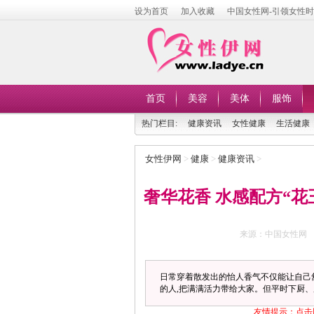
设为首页
加入收藏
中国女性网-引领女性
首页
美容
美体
服饰
热门栏目:
健康资讯
女性健康
生活健康
女性伊网
>
健康
>
健康资讯
>
奢华花香 水感配方“花
来源：中国女性网
日常穿着散发出的怡人香气不仅能让自己
的人,把满满活力带给大家。但平时下厨
友情提示：点击