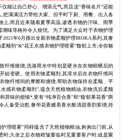
仅能让自己舒心、增添元气,而且这“香味名片”还能
人,把满满活力带给大家。但平时下厨、用餐、出入各
物上,而且近来随着夏季高温,渗透衣物的汗味、雨季
霉潮味等格外令人烦忧。为了满足大众对于衣物护理
2021年6月推出全新衣物柔顺护理IROKA系列,其奢
柔顺剂”&“花王水感衣物护理喷雾”馥郁上市,令你魅
导致纤维缠绕,洗涤用水中特别是硬水在衣物晾晒后的
,开始变硬。使用衣物柔顺剂,其溶水后在衣物纤维间
了衣物纤维间的摩擦和缠绕,帮助衣物保持在柔顺、平
水感衣物柔顺剂”,蕴含天然植物精油,衣物洗后柔顺
和异味的烦恼*,更有“纯净百合香”和“馥郁果花香”两
令人备受治愈,奢华花香媲美香水般清甜香韵萦绕,持
衣物护理喷雾”同样蕴含了天然植物精油,匆匆出门前,从
烫时;久坐之后衣物褶皱要临时见重要客户时;或是聚