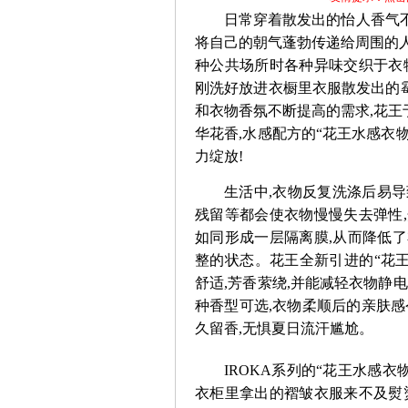
日常穿着散发出的怡人香气不
将自己的朝气蓬勃传递给周围的
种公共场所时各种异味交织于衣
刚洗好放进衣橱里衣服散发出的
和衣物香氛不断提高的需求,花王于
华花香,水感配方的“花王水感衣物
力绽放!
生活中,衣物反复洗涤后易
残留等都会使衣物慢慢失去弹性
如同形成一层隔离膜,从而降低
整的状态。花王全新引进的“花王
舒适,芳香萦绕,并能减轻衣物静电
种香型可选,衣物柔顺后的亲肤感
久留香,无惧夏日流汗尴尬。
IROKA系列的“花王水感
衣柜里拿出的褶皱衣服来不及熨