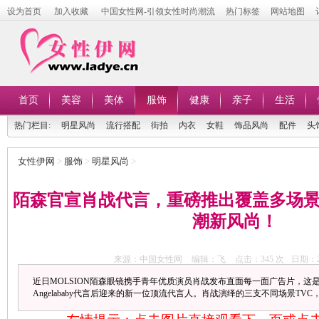
设为首页
加入收藏
中国女性网-引领女性时尚潮流
热门标签
网站地图
首页
美容
美体
服饰
健康
亲子
生活
热门栏目:
明星风尚
流行搭配
街拍
内衣
女鞋
饰品风尚
配件
头
女性伊网
>
服饰
>
明星风尚
>
陌森官宣肖战代言，重磅推出覆盖多场
潮新风尚！
来源：中国女性网
编辑：飞
点击：
345 次
日期：20
近日MOLSION陌森眼镜携手青年优质演员肖战发布直面每一面广告片，这是
Angelababy代言后迎来的新一位顶流代言人。肖战演绎的三支不同场景TV