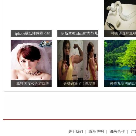
iphone壁纸性感乖巧的
伊斯兰教islam时尚范儿
神奇逼真的3D
狐狸国度公会游戏美
身材碉堡了！俄罗斯
神奇九寨沟的四
关于我们
|
版权声明
|
商务合作
|
广