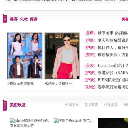
美容_化妆_瘦身
美
[美甲]
秋季美甲 必须拥
[护肤]
夏天和熊猫臂说
[护肤]
悦目佳人，最好
[整容]
玻尿酸美容：方
[美发]
Herbatint荷
[护肤]
香港萨拉（SAR
[护肤]
BIEN胶原蛋白
闪耀istar星盟影视
水晶粉：请粉得不
[彩妆]
春季流行妆容 明
美图欣赏
性感美女
美女写真
丝袜美腿
网