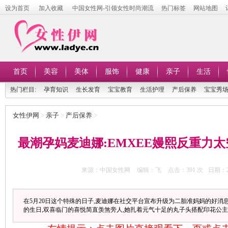
设为首页
加入收藏
中国女性网-引领女性时尚潮流
热门标签
网站地图
首页
美容
美体
服饰
健康
亲子
生活
热门栏目:
孕育知识
生长发育
宝宝教育
生活护理
产后保养
宝宝秀
女性伊网
>
亲子
>
产后保养
>
最潮孕妈麦迪娜:EMXEE嫚熙反重力太
来源：中国女性网
编辑：飞
点击：
391 次
日期：20
在5月20日这个特殊的日子,麦迪娜在社交平台宣布升级为二胎准妈妈的好消
的生日,双喜临门的喜悦简直羡煞旁人,她扎着元气十足的丸子头搭配印花公