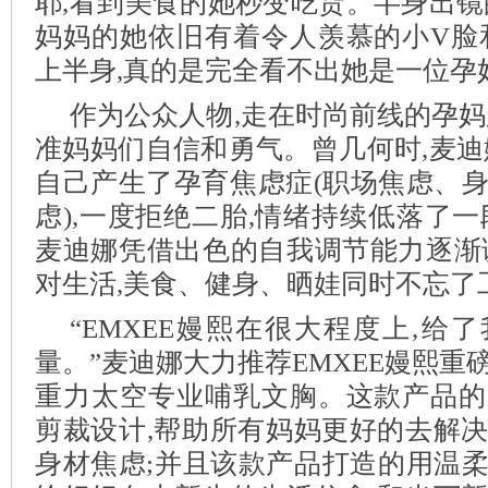
耶,看到美食的她秒变吃货。半身出镜
妈妈的她依旧有着令人羡慕的小V脸
上半身,真的是完全看不出她是一位孕
作为公众人物,走在时尚前线的孕妈
准妈妈们自信和勇气。曾几何时,麦迪
自己产生了孕育焦虑症(职场焦虑、
虑),一度拒绝二胎,情绪持续低落了一
麦迪娜凭借出色的自我调节能力逐渐
对生活,美食、健身、晒娃同时不忘了
“EMXEE嫚熙在很大程度上,给
量。”麦迪娜大力推荐EMXEE嫚熙重
重力太空专业哺乳文胸。这款产品的
剪裁设计,帮助所有妈妈更好的去解
身材焦虑;并且该款产品打造的用温