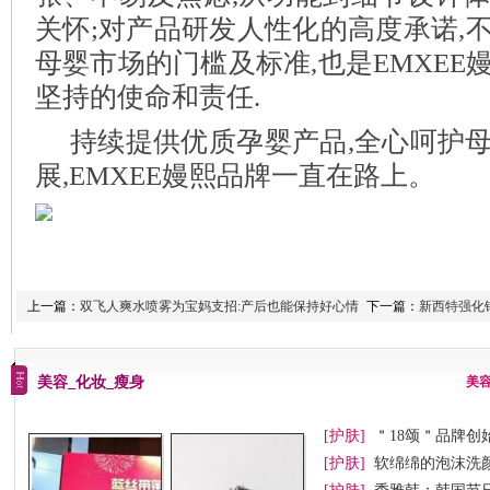
关怀;对产品研发人性化的高度承诺,
母婴市场的门槛及标准,也是EMXEE
坚持的使命和责任.
持续提供优质孕婴产品,全心呵护
展,EMXEE嫚熙品牌一直在路上。
上一篇：
双飞人爽水喷雾为宝妈支招:产后也能保持好心情
下一篇：
新西特强化
美容_化妆_瘦身
美
[护肤]
＂18颂＂品牌创
[护肤]
软绵绵的泡沫洗