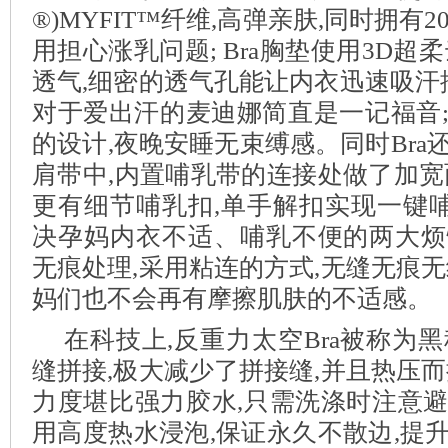
®)MYFIT™纤维,高弹亲肤,同时拥有
用担心涨乳问题; Bra胸垫使用3D超
透气,细密的透气孔能让内衣迅速吸汗排
对于爱出汗的麦迪娜简直是一记福音
的设计,夜晚安睡无束缚感。同时Bra
肩带中,内置哺乳带的连接处做了加宽
更有细节哺乳扣,单手解扣实现一键哺乳
决孕妈内衣不适、哺乳不便的两大烦
无痕处理,采用粘连的方式,无缝无痕无
妈们也不会再有摩擦肌肤的不适感。
在科技上,反重力太空Bra被称为黑科
缝拼接,极大减少了拼接缝,并且热压而
力度堪比强力胶水,只需洗涤时注意
用高度热水浸泡,保证永久不散边,提