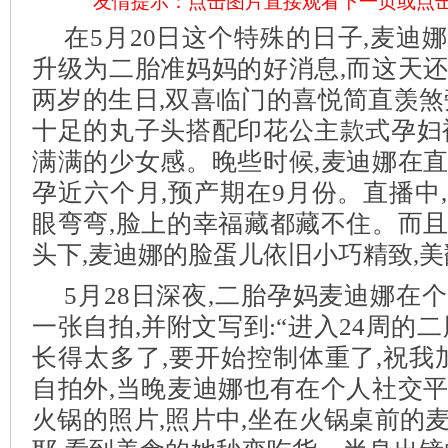
友情提示：点击图片直接观看下一页或点
在5月20日这个特殊的日子,麦迪
升级为二胎准妈妈的好消息,而这天
两岁的生日,双喜临门的喜悦简直羡煞
十足的丸子头搭配印花公主款式孕妇
满满的少女感。晚些时候,麦迪娜在
孕近六个月,预产期在9月份。直播中
眼弯弯,脸上的幸福藏都藏不住。而
头下,麦迪娜的脸蛋儿依旧小巧精致,
5月28日深夜,二胎孕妈麦迪娜在
一张自拍,并附文写到:“进入24周的
长得太多了,要开始控制体重了,祝我
自拍外,当晚麦迪娜也有在个人社交
火锅的照片,照片中,坐在火锅桌前的