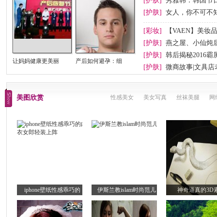
[护肤]
秀雅韩：韩国节
[护肤]
女人，你不可不
[彩妆]
【VAEN】美妆品
[护肤]
燕之屋、小仙炖后
[护肤]
韩后揭秘2016霸
让妈妈健康更美丽
产后如何避孕：细
[护肤]
微商故事|文具
美图欣赏
性感美女
美女写真
丝袜美腿
网
iphone壁纸性感乖巧的
伊斯兰教islam时尚范儿
神奇逼真的3D