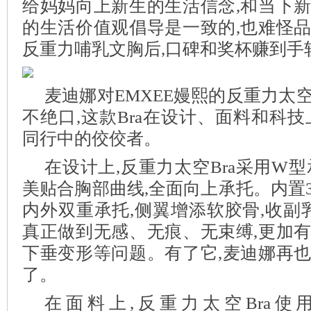
给妈妈向上新生的生活信念,和当下
的生活价值观倡导是一致的,也难怪
反重力哺乳文胸后,口碑和奖杯赚到手
麦迪娜对EMXEE嫚熙的反重力太
不绝口,这款Bra在设计、面料和科技
同行中的佼佼者。
在设计上,反重力太空Bra采用W型
美贴合胸部曲线,全面向上承托。内置3
内外双重承托,侧翼增添软胶骨,收副乳
真正做到无感、无痕、无束缚,更加
下垂变形等问题。有了它,麦迪娜再
了。
在面料上,反重力太空Bra使用L