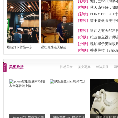
[彩妆]
他们已经在海豚
[护肤]
秋天该很好，如
[彩妆]
PONY EFFEC
节妆
[整容]
请不要做医美行业
[整容]
纽西之谜天然科
[护肤]
抢占独立设计师
[护肤]
瑰珀翠伊芙琳玫
最新打卡甜品—东
星巴克臻选天猫超
[护肤]
香港萨拉（SAR
美图欣赏
性感美女
美女写真
丝袜美腿
网
iphone壁纸性感乖巧的
伊斯兰教islam时尚范儿
神奇逼真的3D