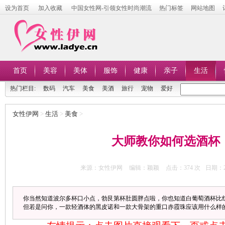
设为首页
加入收藏
中国女性网-引领女性时尚潮流
热门标签
网站地图
首页
美容
美体
服饰
健康
亲子
生活
热门栏目:
数码
汽车
美食
美酒
旅行
宠物
爱好
女性伊网
>
生活
>
美食
>
大师教你如何选酒杯
来源：女性伊网
编辑：颖颖
点击：
374 次
日期：20
你当然知道波尔多杯口小点，勃艮第杯肚圆胖点啦，你也知道白葡萄酒杯比
但若是问你，一款轻酒体的黑皮诺和一款大骨架的重口赤霞珠应该用什么样