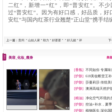
二红”，新增一“红”，即“普安红”。不
过“普安红”。因为有好口感，好品质，好口
安红”与国内红茶行业翘楚“正山堂”携手结
上一篇：
贵州:＂山姑人家＂助力＂好婆婆＂＂好儿媳＂评
下
美容_化妆_瘦身
美
[香氛]
不同如你 专属味道
[护肤]
618美妆断货王
[护肤]
莎蔓莉莎:传统
[护肤]
澳洲高端天然护肤品
[精油]
净化空气环境的
[护肤]
控油+补水，夏
[护肤]
植物医生:深化国