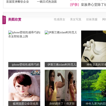
首届亚洲餐饮企业
一碗日式热汤面
[护肤]
皇族养心堂除了
美图欣赏
性感美女
美女写真
丝袜美腿
网
iphone壁纸性感乖巧的
伊斯兰教islam时尚范儿
神奇逼真的3D
狐狸国度公会游戏美
身材碉堡了！俄罗斯
神奇九寨沟的四