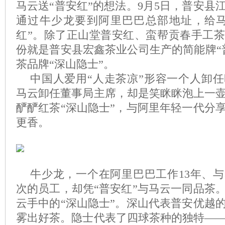
马云送“普安红”的想法。9月5日，普安县
通过牛少龙要到阿里巴巴总部地址，给马
红”。除了正山堂普安红、蛮帮贡春手工
份就是普安县宏鑫茶业公司生产的简能牌“
茶品牌“深山隐士”。
中国人爱用“人走茶凉”形容一个人卸
马云卸任董事局主席，却是笑眯眯泡上一
酽酽红茶“深山隐士”，与阿里年轻一代分
更香。
牛少龙，一个在阿里巴巴工作13年、与
次的员工，却凭“普安红”与马云一同品茶
云手中的“深山隐士”。深山代表普安优越
雾出好茶。隐士代表了四球茶种的独特—