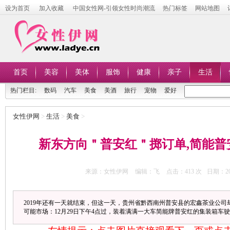
设为首页
加入收藏
中国女性网-引领女性时尚潮流
热门标签
网站地图
首页
美容
美体
服饰
健康
亲子
生活
热门栏目:
数码
汽车
美食
美酒
旅行
宠物
爱好
女性伊网
>
生活
>
美食
>
新东方向＂普安红＂掷订单,简能普
来源：女性伊网
编辑：飞
点击：
413 次
日期：201
2019年还有一天就结束，但这一天，贵州省黔西南州普安县的宏鑫茶业公
可能市场：12月29日下午4点过，装着满满一大车简能牌普安红的集装箱车