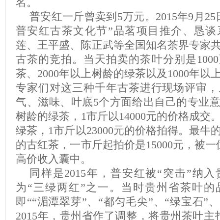
名。
普安红一斤曾卖到5万元。2015年9月2
普安红古茶文化节”品茗项目推介、恳谈
莲、王平盛、陈正武等全国知名茶界专家
古茶的竞拍。当天拍卖的茶叶分别是1000
茶、2000年以上树龄的绿茶以及1000年
专家们对这三种千年古茶进行现场评审，
气、滋味、叶底5个方面给出自己的专业意见。
树龄的绿茶，1市斤以14000元的价格成交。
绿茶，1市斤以23000元的价格拍得。最牛的
的古红茶，一市斤起拍价是15000元，被一位
高价收入囊中。
同样是2015年，普安红被“突击”纳
为“三绿两红”之一。当时贵州省茶叶的
即““湄潭翠芽”、“都匀毛尖”、“绿宝石”
2015年，贵州省作了调整，将贵州茶叶主