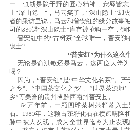
一。也就是隐于野的匠心精神，宠辱皆忘
上“深山隐士”，马云笑了，“深山隐士”却
者的采访里说，马云和普安红的缘分故事
司的330罐“深山隐士”库存被抢购一空，销
普安红中的“古树茶”全球唯一，普安独
隐士”。
“
普安红
”
为什么这么
无论是俞洪敏还是马云，这两位大佬为
喝？
因为，“普安红”是“中华文化名茶”。产
之乡”、“中国茶文化之乡”、“世界茶源地
乡”等美誉的贵州省黔西南州普安县。
164万年前，一颗四球茶树茶籽落入
石。1980年，这颗古茶籽化石在横跨晴隆
脉中被人发现，成为全世界迄今为止发现