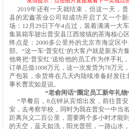
友情提示：点击图片直接观看下一页或点
2019年还有一天就结束，但这一天，
县的宏鑫茶业公司却成功开启了又一个新
场：12月29日下午4点过，装着满满一大
集装箱车驶出普安县江西坡镇的茶海核心
终点是：2000多公里外的北京市海淀区
部。“这一车‘普安红’的大客户就是新东方
他将把‘普安红’送给他的员工作为伴手礼，
订单总值1008万元，这一次发货为78万
产包装，余货将在几天内陆续准备好发往
事长曹宏如是说。
“
老俞闲话
”圈定员工新年礼物
“早餐后，8点钟从宾馆出发，前往普
安，去考察学校，同时为我在普安一中当
距离兴义二百公里，需要两个多小时才能
的天空，蓝天如洗，阳光普照，一路山水