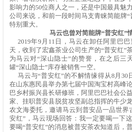
影响力的50位商人之一，还是中国最具魅
公司来说，和前一段时间马支青睐简能牌“
特别重大。
马云也曾对简能牌“普安红”
2019年9月11日，马云在卸任阿里巴
天，收到了宏鑫茶业公司生产的“普安红”茶
为马云对“深山隐士”的赞誉，在之后三天
罐“深山隐士”库存被销售一空。
马云与“普安红”的不解情缘得从8月30
在山东惠民县举办第七届中国淘宝村高峰
巴乡村振兴县长研修班，阿里巴巴社会公
家、挂职普安县脱贫攻坚副总指挥的牛少
农文海委托，邀请马云到普安品一品世界
安红”，马云现场回答：我一定要喝一下这
要喝“普安红”的消息被普安茶农知道后，